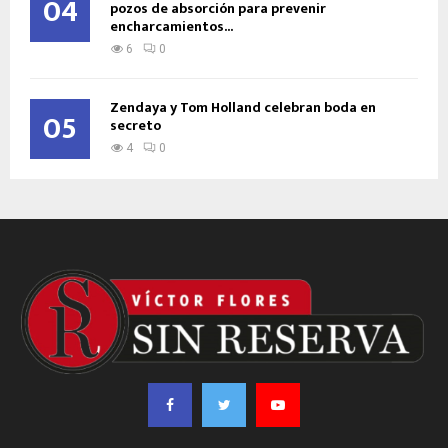
04
pozos de absorción para prevenir
encharcamientos...
6
0
Zendaya y Tom Holland celebran boda en
05
secreto
4
0