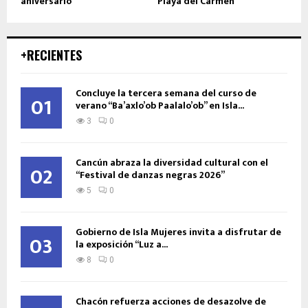
aniversario
Playa del Carmen
+RECIENTES
Concluye la tercera semana del curso de
01
verano “Ba’axlo’ob Paalalo’ob” en Isla...
3
0
Cancún abraza la diversidad cultural con el
02
“Festival de danzas negras 2026”
5
0
Gobierno de Isla Mujeres invita a disfrutar de
03
la exposición “Luz a...
8
0
Chacón refuerza acciones de desazolve de