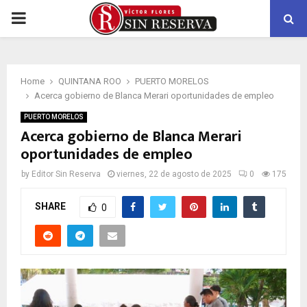
PRIMARY
MENU
Home
QUINTANA ROO
PUERTO MORELOS
Acerca gobierno de Blanca Merari oportunidades de empleo
PUERTO MORELOS
Acerca gobierno de Blanca Merari
oportunidades de empleo
by
Editor Sin Reserva
viernes, 22 de agosto de 2025
0
175
SHARE
0