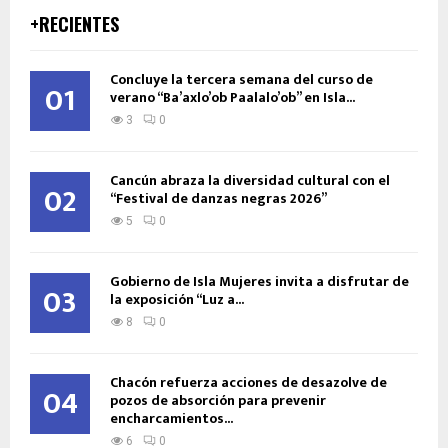
+RECIENTES
Concluye la tercera semana del curso de
01
verano “Ba’axlo’ob Paalalo’ob” en Isla...
3
0
Cancún abraza la diversidad cultural con el
02
“Festival de danzas negras 2026”
5
0
Gobierno de Isla Mujeres invita a disfrutar de
03
la exposición “Luz a...
8
0
Chacón refuerza acciones de desazolve de
04
pozos de absorción para prevenir
encharcamientos...
6
0