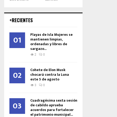
+RECIENTES
Playas de Isla Mujeres se
01
mantienen limpias,
ordenadas y libres de
sargazo...
2
0
Cohete de Elon Musk
02
chocará contra la Luna
este 5 de agosto
3
0
Cuadragésima sexta sesión
03
de cabildo aprueba
acuerdos para fortalecer
el patrimonio municipal...