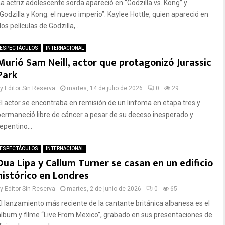
La actriz adolescente sorda apareció en “Godzilla vs. Kong” y
“Godzilla y Kong: el nuevo imperio”. Kaylee Hottle, quien apareció en
os películas de Godzilla,...
ESPECTÁCULOS
INTERNACIONAL
Murió Sam Neill, actor que protagonizó Jurassic
Park
by
Editor Sin Reserva
martes, 14 de julio de 2026
0
29
El actor se encontraba en remisión de un linfoma en etapa tres y
permaneció libre de cáncer a pesar de su deceso inesperado y
epentino...
ESPECTÁCULOS
INTERNACIONAL
Dua Lipa y Callum Turner se casan en un edificio
histórico en Londres
by
Editor Sin Reserva
martes, 2 de junio de 2026
0
65
El lanzamiento más reciente de la cantante británica albanesa es el
álbum y filme “Live From Mexico”, grabado en sus presentaciones de