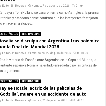
by
Editor Sin Reserva
viernes, 7 de agosto de 2026
0
1
Zendaya y Tom Holland se casaron en la campiña inglesa; la prensa
británica y estadounidense confirma que los intérpretes festejaron
u enlace en un lujoso...
ESPECTÁCULOS
INTERNACIONAL
Rosalía se disculpa con Argentina tras polémica
por la Final del Mundial 2026
by
Editor Sin Reserva
miércoles, 22 de julio de 2026
0
20
Tras la victoria de España ante Argentina en la Copa del Mundo, la
cantante española Rosalía ha estado enredada bajo las críticas de
os argentinos...
ESPECTÁCULOS
INTERNACIONAL
Kaylee Hottle, actriz de las películas de
‘Godzilla’, muere en un accidente de auto
by
Editor Sin Reserva
martes, 21 de julio de 2026
0
16