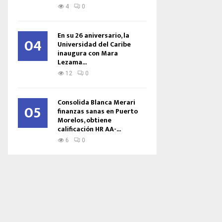
4
0
En su 26 aniversario, la
04
Universidad del Caribe
inaugura con Mara
Lezama...
12
0
Consolida Blanca Merari
05
finanzas sanas en Puerto
Morelos, obtiene
calificación HR AA-...
6
0