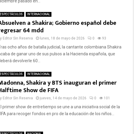
diciembre pasado en...
ESPECTÁCULOS
INTERNACIONAL
Absuelven a Shakira; Gobierno español debe
regresar 64 mdd
by
Editor Sin Reserva
lunes, 18 de mayo de 2026
0
93
Tras ocho años de batalla judicial, la cantante colombiana Shakira
acaba de ganar uno de sus pulsos a la Hacienda española, que
deberá devolverle 60...
ESPECTÁCULOS
INTERNACIONAL
Madonna, Shakira y BTS inauguran el primer
Halftime Show de FIFA
by
Editor Sin Reserva
jueves, 14 de mayo de 2026
0
101
El primer show de entretiempo se une a una iniciativa social de la
FIFA para recoger fondos en pro de la educación de los niños...
ESPECTÁCULOS
NACIONAL