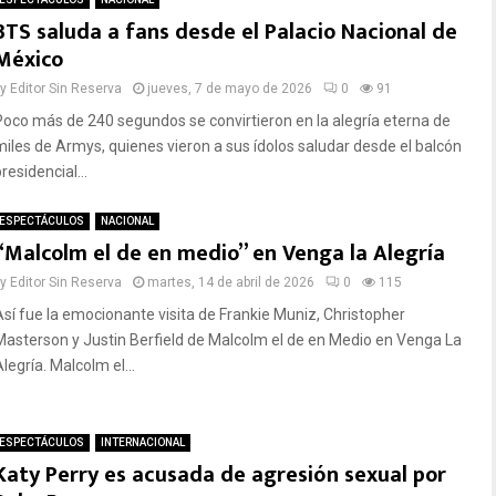
BTS saluda a fans desde el Palacio Nacional de
México
by
Editor Sin Reserva
jueves, 7 de mayo de 2026
0
91
Poco más de 240 segundos se convirtieron en la alegría eterna de
miles de Armys, quienes vieron a sus ídolos saludar desde el balcón
residencial...
ESPECTÁCULOS
NACIONAL
“Malcolm el de en medio” en Venga la Alegría
by
Editor Sin Reserva
martes, 14 de abril de 2026
0
115
Así fue la emocionante visita de Frankie Muniz, Christopher
Masterson y Justin Berfield de Malcolm el de en Medio en Venga La
legría. Malcolm el...
ESPECTÁCULOS
INTERNACIONAL
Katy Perry es acusada de agresión sexual por