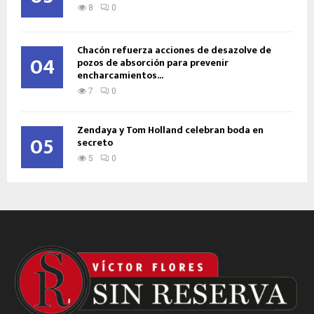
8
0
Chacón refuerza acciones de desazolve de
04
pozos de absorción para prevenir
encharcamientos...
7
0
Zendaya y Tom Holland celebran boda en
05
secreto
5
0