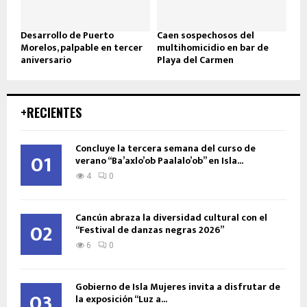
Desarrollo de Puerto
Caen sospechosos del
Morelos, palpable en tercer
multihomicidio en bar de
aniversario
Playa del Carmen
+RECIENTES
Concluye la tercera semana del curso de
01
verano “Ba’axlo’ob Paalalo’ob” en Isla...
4
0
Cancún abraza la diversidad cultural con el
02
“Festival de danzas negras 2026”
6
0
Gobierno de Isla Mujeres invita a disfrutar de
03
la exposición “Luz a...