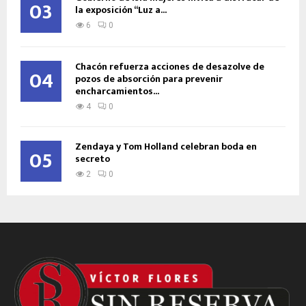
03
la exposición “Luz a...
6
0
Chacón refuerza acciones de desazolve de
04
pozos de absorción para prevenir
encharcamientos...
4
0
Zendaya y Tom Holland celebran boda en
05
secreto
2
0