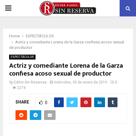
PRIMARY
MENU
Home
ESPECTÁCULOS
Actriz y comediante Lorena de la Garza confiesa acoso sexual
de productor
ESPECTÁCULOS
Actriz y comediante Lorena de la Garza
confiesa acoso sexual de productor
by
Editor Sin Reservas
miércoles, 30 de enero de 2019
0
2274
SHARE
0