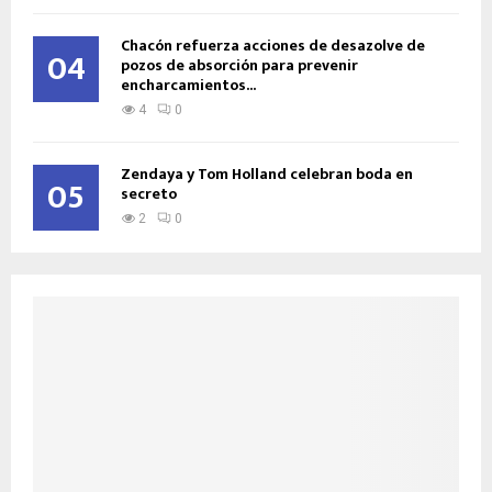
Chacón refuerza acciones de desazolve de
04
pozos de absorción para prevenir
encharcamientos...
4
0
Zendaya y Tom Holland celebran boda en
05
secreto
2
0