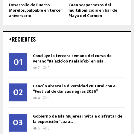
Desarrollo de Puerto
Caen sospechosos del
Morelos, palpable en tercer
multihomicidio en bar de
aniversario
Playa del Carmen
+RECIENTES
Concluye la tercera semana del curso de
01
verano “Ba’axlo’ob Paalalo’ob” en Isla...
2
0
Cancún abraza la diversidad cultural con el
02
“Festival de danzas negras 2026”
4
0
Gobierno de Isla Mujeres invita a disfrutar de
03
la exposición “Luz a...
6
0