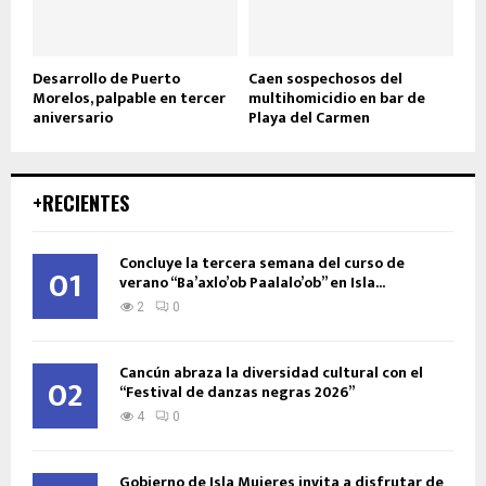
Desarrollo de Puerto
Caen sospechosos del
Morelos, palpable en tercer
multihomicidio en bar de
aniversario
Playa del Carmen
+RECIENTES
Concluye la tercera semana del curso de
01
verano “Ba’axlo’ob Paalalo’ob” en Isla...
2
0
Cancún abraza la diversidad cultural con el
02
“Festival de danzas negras 2026”
4
0
Gobierno de Isla Mujeres invita a disfrutar de