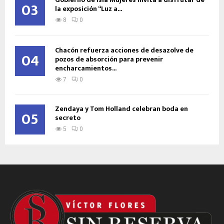
03
la exposición “Luz a...
8
0
Chacón refuerza acciones de desazolve de
04
pozos de absorción para prevenir
encharcamientos...
7
0
Zendaya y Tom Holland celebran boda en
05
secreto
5
0