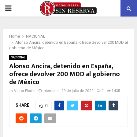
PRIMARY
MENU
Home
NACIONAL
Alonso Ancira, detenido en España, ofrece devolver 200 MDD al
gobierno de México
NACIONAL
Alonso Ancira, detenido en España,
ofrece devolver 200 MDD al gobierno
de México
by
Víctor Flores
miércoles, 29 de julio de 2020
0
1435
SHARE
0