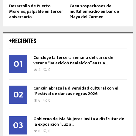
Desarrollo de Puerto
Caen sospechosos del
Morelos, palpable en tercer
multihomicidio en bar de
aniversario
Playa del Carmen
+RECIENTES
Concluye la tercera semana del curso de
01
verano “Ba’axlo’ob Paalalo’ob” en Isla...
4
0
Cancún abraza la diversidad cultural con el
02
“Festival de danzas negras 2026”
6
0
Gobierno de Isla Mujeres invita a disfrutar de
03
la exposición “Luz a...
8
0