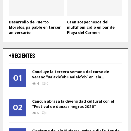
Desarrollo de Puerto
Caen sospechosos del
Morelos, palpable en tercer
multihomicidio en bar de
aniversario
Playa del Carmen
+RECIENTES
Concluye la tercera semana del curso de
01
verano “Ba’axlo’ob Paalalo’ob” en Isla...
4
0
Cancún abraza la diversidad cultural con el
02
“Festival de danzas negras 2026”
6
0
Gobierno de Isla Mujeres invita a disfrutar de