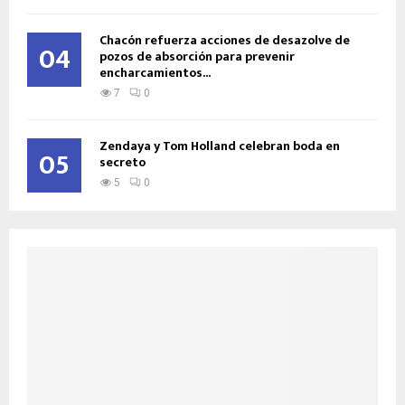
Chacón refuerza acciones de desazolve de
04
pozos de absorción para prevenir
encharcamientos...
7
0
Zendaya y Tom Holland celebran boda en
05
secreto
5
0