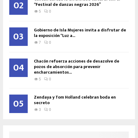
02
“Festival de danzas negras 2026”
5
0
Gobierno de Isla Mujeres invita a disfrutar de
03
la exposición “Luz a...
7
0
Chacón refuerza acciones de desazolve de
04
pozos de absorción para prevenir
encharcamientos...
5
0
Zendaya y Tom Holland celebran boda en
05
secreto
3
0