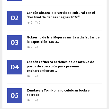
Cancún abraza la diversidad cultural con el
02
“Festival de danzas negras 2026”
5
0
Gobierno de Isla Mujeres invita a disfrutar de
03
la exposición “Luz a...
7
0
Chacón refuerza acciones de desazolve de
04
pozos de absorción para prevenir
encharcamientos...
5
0
Zendaya y Tom Holland celebran boda en
05
secreto
3
0