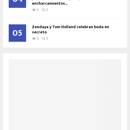
encharcamientos...
5
0
Zendaya y Tom Holland celebran boda en
05
secreto
3
0