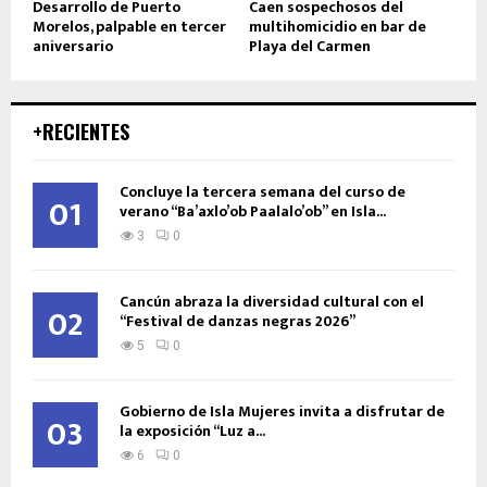
Desarrollo de Puerto
Caen sospechosos del
Morelos, palpable en tercer
multihomicidio en bar de
aniversario
Playa del Carmen
+RECIENTES
Concluye la tercera semana del curso de
01
verano “Ba’axlo’ob Paalalo’ob” en Isla...
3
0
Cancún abraza la diversidad cultural con el
02
“Festival de danzas negras 2026”
5
0
Gobierno de Isla Mujeres invita a disfrutar de
03
la exposición “Luz a...
6
0