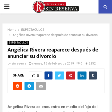
PRIMARY
MENU
Home
ESPECTÁCULOS
Angélica Rivera reaparece después de anunciar su divorcio
ESPECTÁCULOS
Angélica Rivera reaparece después de
anunciar su divorcio
by
sinreserva
viernes, 15 de febrero de 2019
0
2352
SHARE
0
Angélica Rivera se encuentra en medio del ‘ojo del