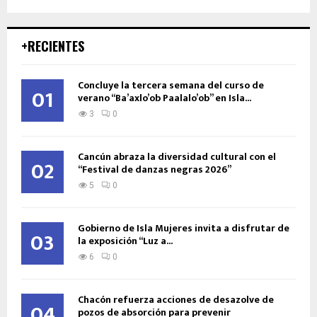
+RECIENTES
Concluye la tercera semana del curso de
01
verano “Ba’axlo’ob Paalalo’ob” en Isla...
3
0
Cancún abraza la diversidad cultural con el
02
“Festival de danzas negras 2026”
5
0
Gobierno de Isla Mujeres invita a disfrutar de
03
la exposición “Luz a...
6
0
Chacón refuerza acciones de desazolve de
04
pozos de absorción para prevenir