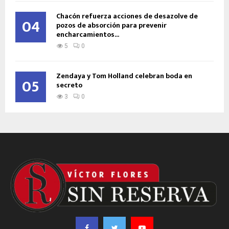
Chacón refuerza acciones de desazolve de
04
pozos de absorción para prevenir
encharcamientos...
5
0
Zendaya y Tom Holland celebran boda en
05
secreto
3
0