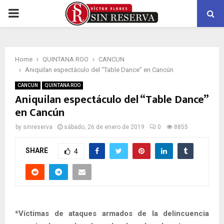
PRIMARY
MENU
Home
QUINTANA ROO
CANCUN
Aniquilan espectáculo del “Table Dance” en Cancún
CANCUN
QUINTANA ROO
Aniquilan espectáculo del “Table Dance”
en Cancún
by
sinreserva
sábado, 26 de enero de 2019
0
8855
SHARE
4
*Víctimas de ataques armados de la delincuencia