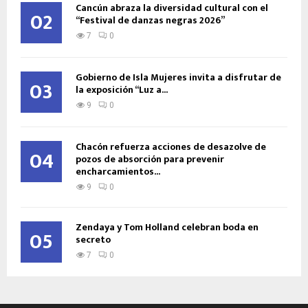
Cancún abraza la diversidad cultural con el
02
“Festival de danzas negras 2026”
7
0
Gobierno de Isla Mujeres invita a disfrutar de
03
la exposición “Luz a...
9
0
Chacón refuerza acciones de desazolve de
04
pozos de absorción para prevenir
encharcamientos...
9
0
Zendaya y Tom Holland celebran boda en
05
secreto
7
0