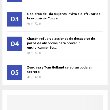
Gobierno de Isla Mujeres invita a disfrutar de
03
la exposición “Luz a...
9
0
Chacón refuerza acciones de desazolve de
04
pozos de absorción para prevenir
encharcamientos...
9
0
Zendaya y Tom Holland celebran boda en
05
secreto
7
0