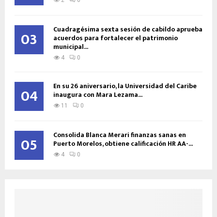
2
0
Cuadragésima sexta sesión de cabildo aprueba
03
acuerdos para fortalecer el patrimonio
municipal...
4
0
En su 26 aniversario, la Universidad del Caribe
04
inaugura con Mara Lezama...
11
0
Consolida Blanca Merari finanzas sanas en
05
Puerto Morelos, obtiene calificación HR AA-...
4
0