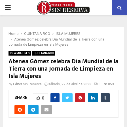
PRIMARY
MENU
Home
QUINTANA ROO
ISLA MUJERES
Atenea Gómez celebra Día Mundial de la Tierra con una
Jornada de Limpieza en Isla Mujeres
ISLA MUJERES
QUINTANA ROO
Atenea Gómez celebra Día Mundial de la
Tierra con una Jornada de Limpieza en
Isla Mujeres
by
Editor Sin Reserva
sábado, 22 de abril de 2023
0
853
SHARE
0