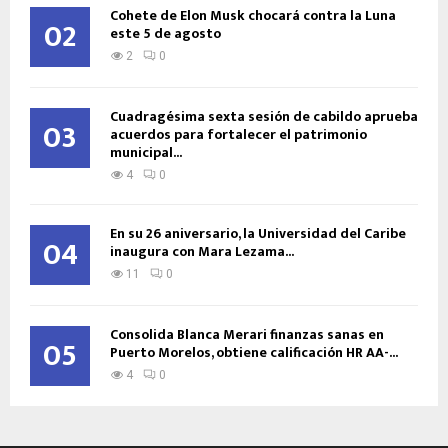
Cohete de Elon Musk chocará contra la Luna
02
este 5 de agosto
2
0
Cuadragésima sexta sesión de cabildo aprueba
03
acuerdos para fortalecer el patrimonio
municipal...
4
0
En su 26 aniversario, la Universidad del Caribe
04
inaugura con Mara Lezama...
11
0
Consolida Blanca Merari finanzas sanas en
05
Puerto Morelos, obtiene calificación HR AA-...
4
0