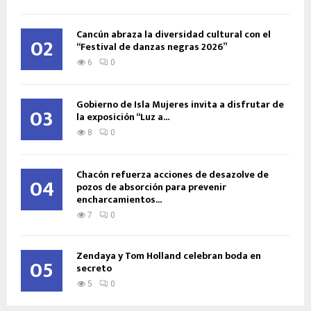
Cancún abraza la diversidad cultural con el
02
“Festival de danzas negras 2026”
6
0
Gobierno de Isla Mujeres invita a disfrutar de
03
la exposición “Luz a...
8
0
Chacón refuerza acciones de desazolve de
04
pozos de absorción para prevenir
encharcamientos...
7
0
Zendaya y Tom Holland celebran boda en
05
secreto
5
0