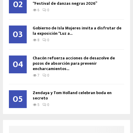
02
“Festival de danzas negras 2026”
6
0
Gobierno de Isla Mujeres invita a disfrutar de
03
la exposición “Luz a...
8
0
Chacón refuerza acciones de desazolve de
04
pozos de absorción para prevenir
encharcamientos...
7
0
Zendaya y Tom Holland celebran boda en
05
secreto
5
0