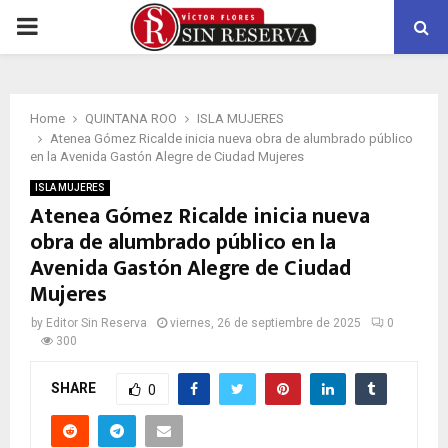
PRIMARY
MENU
Home
QUINTANA ROO
ISLA MUJERES
Atenea Gómez Ricalde inicia nueva obra de alumbrado público
en la Avenida Gastón Alegre de Ciudad Mujeres
ISLA MUJERES
Atenea Gómez Ricalde inicia nueva
obra de alumbrado público en la
Avenida Gastón Alegre de Ciudad
Mujeres
by
Editor Sin Reserva
viernes, 26 de septiembre de 2025
0
300
SHARE
0