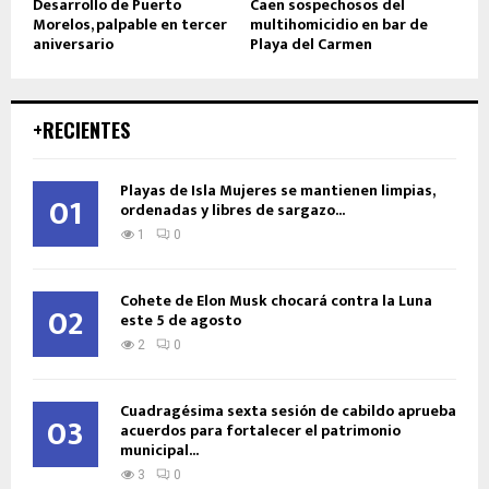
Desarrollo de Puerto
Caen sospechosos del
Morelos, palpable en tercer
multihomicidio en bar de
aniversario
Playa del Carmen
+RECIENTES
Playas de Isla Mujeres se mantienen limpias,
01
ordenadas y libres de sargazo...
1
0
Cohete de Elon Musk chocará contra la Luna
02
este 5 de agosto
2
0
Cuadragésima sexta sesión de cabildo aprueba
03
acuerdos para fortalecer el patrimonio
municipal...
3
0