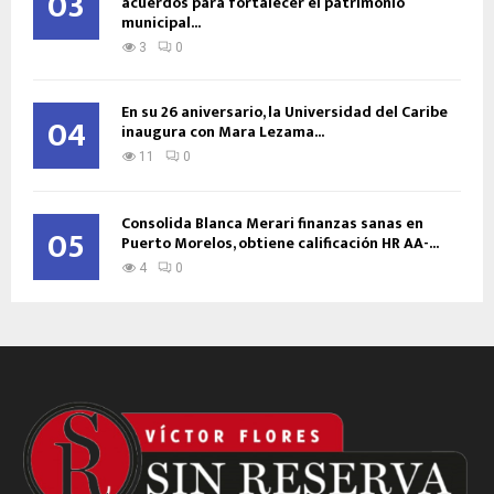
03
acuerdos para fortalecer el patrimonio
municipal...
3
0
En su 26 aniversario, la Universidad del Caribe
04
inaugura con Mara Lezama...
11
0
Consolida Blanca Merari finanzas sanas en
05
Puerto Morelos, obtiene calificación HR AA-...
4
0