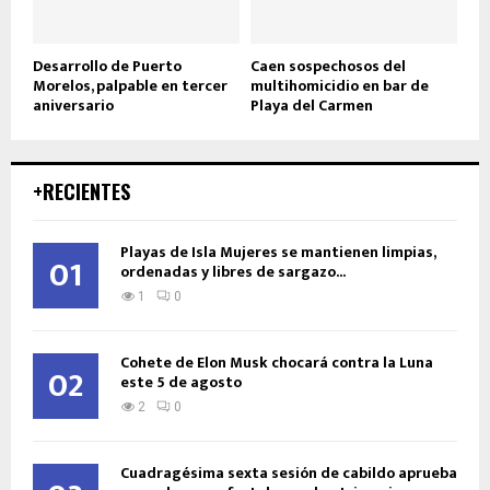
Desarrollo de Puerto
Caen sospechosos del
Morelos, palpable en tercer
multihomicidio en bar de
aniversario
Playa del Carmen
+RECIENTES
Playas de Isla Mujeres se mantienen limpias,
01
ordenadas y libres de sargazo...
1
0
Cohete de Elon Musk chocará contra la Luna
02
este 5 de agosto
2
0
Cuadragésima sexta sesión de cabildo aprueba