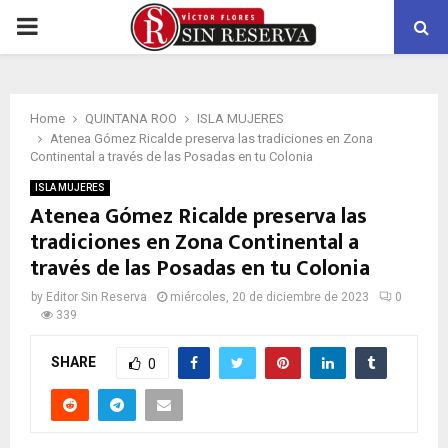
PRIMARY
MENU
Home
QUINTANA ROO
ISLA MUJERES
Atenea Gómez Ricalde preserva las tradiciones en Zona
Continental a través de las Posadas en tu Colonia
ISLA MUJERES
Atenea Gómez Ricalde preserva las
tradiciones en Zona Continental a
través de las Posadas en tu Colonia
by
Editor Sin Reserva
miércoles, 20 de diciembre de 2023
0
339
SHARE
0