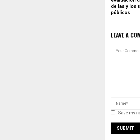
evaluación 
de las y los 
públicos
LEAVE A CO
Save my na