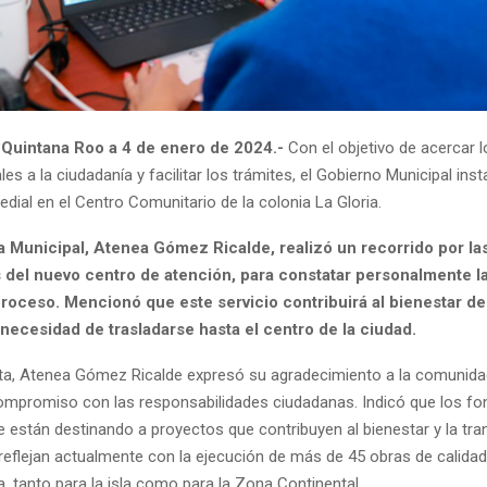
, Quintana Roo a 4 de enero de 2024.-
Con el objetivo de acercar l
s a la ciudadanía y facilitar los trámites, el Gobierno Municipal ins
edial en el Centro Comunitario de la colonia La Gloria.
a Municipal, Atenea Gómez Ricalde, realizó un recorrido por la
 del nuevo centro de atención, para constatar personalmente la
proceso. Mencionó que este servicio contribuirá al bienestar de 
a necesidad de trasladarse hasta el centro de la ciudad.
sita, Atenea Gómez Ricalde expresó su agradecimiento a la comunida
ompromiso con las responsabilidades ciudadanas. Indicó que los f
 están destinando a proyectos que contribuyen al bienestar y la tr
 reflejan actualmente con la ejecución de más de 45 obras de calidad
a, tanto para la isla como para la Zona Continental.