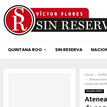
QUINTANA ROO
SIN RESERVA
NACIO
Home
QUIN
Atenea Gómez
insular de Isla 
ISLA MUJERES
Atenea