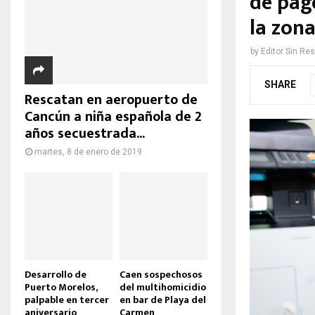
de pag
la zona
by
Editor Sin Re
SHARE
Rescatan en aeropuerto de
Cancún a niña española de 2
años secuestrada...
martes, 8 de enero de 2019
Desarrollo de
Caen sospechosos
Puerto Morelos,
del multihomicidio
palpable en tercer
en bar de Playa del
aniversario
Carmen