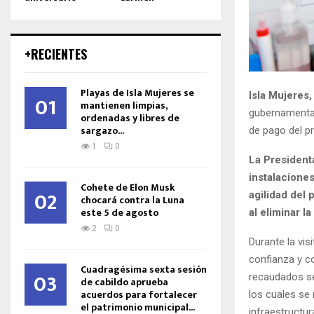
+RECIENTES
Playas de Isla Mujeres se
Isla Mujeres
01
mantienen limpias,
gubernamentale
ordenadas y libres de
sargazo...
de pago del pr
1
0
La President
instalaciones
Cohete de Elon Musk
02
agilidad del 
chocará contra la Luna
este 5 de agosto
al eliminar l
2
0
Durante la vi
confianza y c
Cuadragésima sexta sesión
03
recaudados se
de cabildo aprueba
acuerdos para fortalecer
los cuales se
el patrimonio municipal...
infraestructur