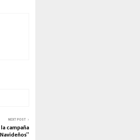
NEXT POST
n la campaña
 Navideños”