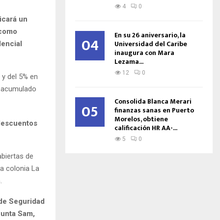
4
0
icará un
 como
En su 26 aniversario, la
04
Universidad del Caribe
dencial
inaugura con Mara
Lezama...
12
0
 y del 5% en
o acumulado
Consolida Blanca Merari
05
finanzas sanas en Puerto
Morelos, obtiene
 descuentos
calificación HR AA-...
5
0
abiertas de
la colonia La
.
 de Seguridad
Punta Sam,