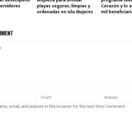
del desempeño
limpieza para brindar
programa Isle
servidores
playas seguras, limpias y
Corazón y lo a
ordenadas en Isla Mujeres
mil beneficiar
MMENT
me, email, and website in this browser for the next time I comment.