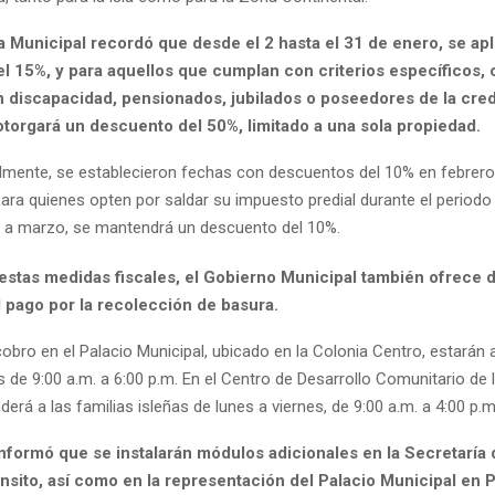
a Municipal recordó que desde el 2 hasta el 31 de enero, se apl
l 15%, y para aquellos que cumplan con criterios específicos,
 discapacidad, pensionados, jubilados o poseedores de la cre
torgará un descuento del 50%, limitado a una sola propiedad.
lmente, se establecieron fechas con descuentos del 10% en febrero
ara quienes opten por saldar su impuesto predial durante el period
 a marzo, se mantendrá un descuento del 10%.
 estas medidas fiscales, el Gobierno Municipal también ofrece
l pago por la recolección de basura.
obro en el Palacio Municipal, ubicado en la Colonia Centro, estarán 
s de 9:00 a.m. a 6:00 p.m. En el Centro de Desarrollo Comunitario de 
nderá a las familias isleñas de lunes a viernes, de 9:00 a.m. a 4:00 p.m
nformó que se instalarán módulos adicionales en la Secretaría
ánsito, así como en la representación del Palacio Municipal en 