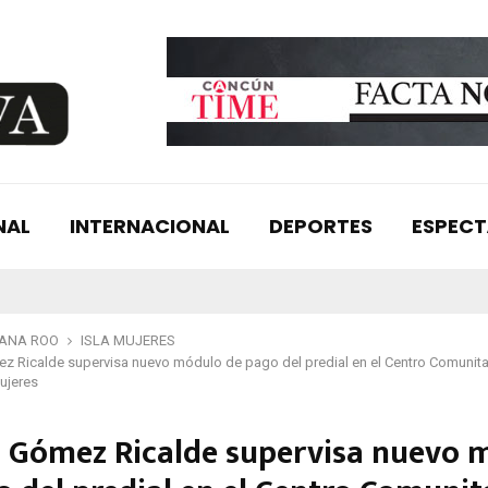
NAL
INTERNACIONAL
DEPORTES
ESPEC
TANA ROO
ISLA MUJERES
 Ricalde supervisa nuevo módulo de pago del predial en el Centro Comunita
Mujeres
 Gómez Ricalde supervisa nuevo 