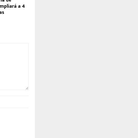
ña de
mpliará a 4
ias