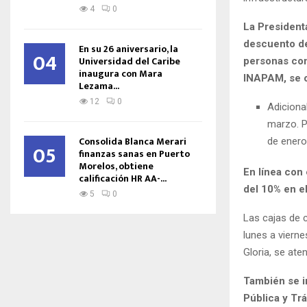
4
0
La President
descuento de
En su 26 aniversario, la
04
Universidad del Caribe
personas con
inaugura con Mara
INAPAM, se o
Lezama...
12
0
Adiciona
marzo. P
Consolida Blanca Merari
de enero
05
finanzas sanas en Puerto
Morelos, obtiene
En línea con
calificación HR AA-...
del 10% en e
5
0
Las cajas de c
lunes a vierne
Gloria, se ate
También se i
Pública y Tr