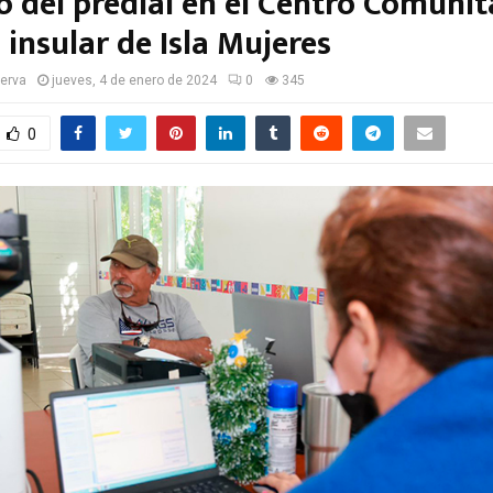
o del predial en el Centro Comunit
 insular de Isla Mujeres
serva
jueves, 4 de enero de 2024
0
345
0