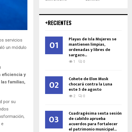
+RECIENTES
Playas de Isla Mujeres se
os servicios
01
mantienen limpias,
taló un módulo
ordenadas y libres de
sargazo...
1
0
s
 eficiencia y
Cohete de Elon Musk
02
las familias,
chocará contra la Luna
este 5 de agosto
2
0
d por su
ondos
Cuadragésima sexta sesión
03
ansformación,
de cabildo aprueba
acuerdos para fortalecer
 e
el patrimonio municipal...