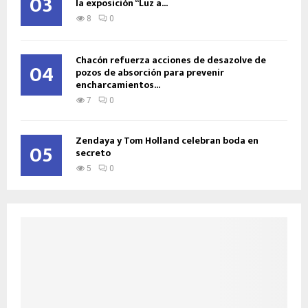
03
la exposición “Luz a...
8
0
Chacón refuerza acciones de desazolve de
04
pozos de absorción para prevenir
encharcamientos...
7
0
Zendaya y Tom Holland celebran boda en
05
secreto
5
0