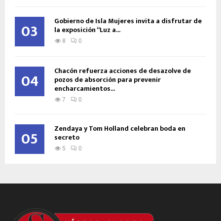
Gobierno de Isla Mujeres invita a disfrutar de
03
la exposición “Luz a...
8
0
Chacón refuerza acciones de desazolve de
04
pozos de absorción para prevenir
encharcamientos...
7
0
Zendaya y Tom Holland celebran boda en
05
secreto
5
0