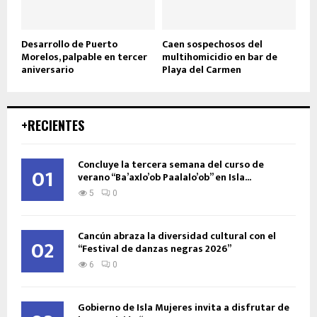
Desarrollo de Puerto
Caen sospechosos del
Morelos, palpable en tercer
multihomicidio en bar de
aniversario
Playa del Carmen
+RECIENTES
Concluye la tercera semana del curso de
01
verano “Ba’axlo’ob Paalalo’ob” en Isla...
5
0
Cancún abraza la diversidad cultural con el
02
“Festival de danzas negras 2026”
6
0
Gobierno de Isla Mujeres invita a disfrutar de