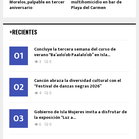
Morelos, palpable en tercer
multihomicidio en bar de
aniversario
Playa del Carmen
+RECIENTES
Concluye la tercera semana del curso de
01
verano “Ba’axlo’ob Paalalo’ob” en Isla...
3
0
Cancún abraza la diversidad cultural con el
02
“Festival de danzas negras 2026”
4
0
Gobierno de Isla Mujeres invita a disfrutar de
03
la exposición “Luz a...
6
0