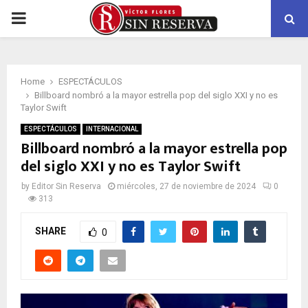
PRIMARY
MENU
Home
ESPECTÁCULOS
Billboard nombró a la mayor estrella pop del siglo XXI y no es
Taylor Swift
ESPECTÁCULOS
INTERNACIONAL
Billboard nombró a la mayor estrella pop
del siglo XXI y no es Taylor Swift
by
Editor Sin Reserva
miércoles, 27 de noviembre de 2024
0
313
SHARE
0