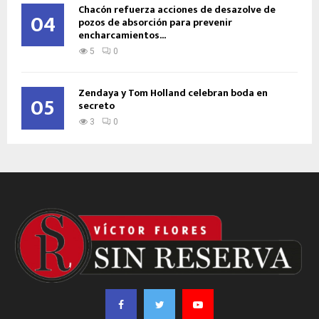
Chacón refuerza acciones de desazolve de
04
pozos de absorción para prevenir
encharcamientos...
5
0
Zendaya y Tom Holland celebran boda en
05
secreto
3
0