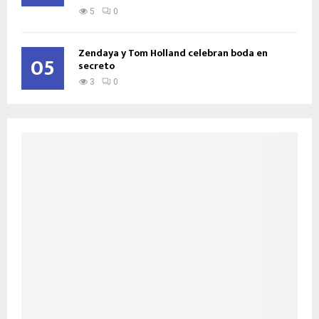
5
0
Zendaya y Tom Holland celebran boda en
05
secreto
3
0