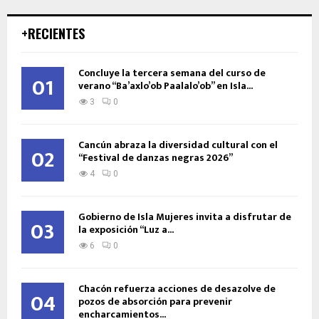
+RECIENTES
Concluye la tercera semana del curso de
01
verano “Ba’axlo’ob Paalalo’ob” en Isla...
3
0
Cancún abraza la diversidad cultural con el
02
“Festival de danzas negras 2026”
4
0
Gobierno de Isla Mujeres invita a disfrutar de
03
la exposición “Luz a...
6
0
Chacón refuerza acciones de desazolve de
04
pozos de absorción para prevenir
encharcamientos...