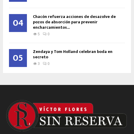
Chacón refuerza acciones de desazolve de
04
pozos de absorción para prevenir
encharcamientos...
5
0
Zendaya y Tom Holland celebran boda en
05
secreto
3
0