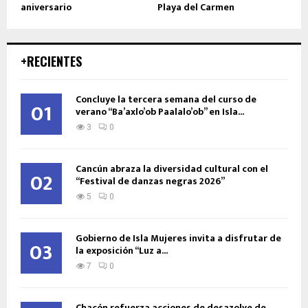
aniversario
Playa del Carmen
+RECIENTES
Concluye la tercera semana del curso de
01
verano “Ba’axlo’ob Paalalo’ob” en Isla...
3
0
Cancún abraza la diversidad cultural con el
02
“Festival de danzas negras 2026”
5
0
Gobierno de Isla Mujeres invita a disfrutar de
03
la exposición “Luz a...
7
0
Chacón refuerza acciones de desazolve de