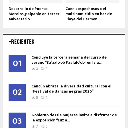
Desarrollo de Puerto
Caen sospechosos del
Morelos, palpable en tercer
multihomicidio en bar de
aniversario
Playa del Carmen
+RECIENTES
Concluye la tercera semana del curso de
01
verano “Ba’axlo’ob Paalalo’ob” en Isla...
3
0
Cancún abraza la diversidad cultural con el
02
“Festival de danzas negras 2026”
5
0
Gobierno de Isla Mujeres invita a disfrutar de
03
la exposición “Luz a...
7
0