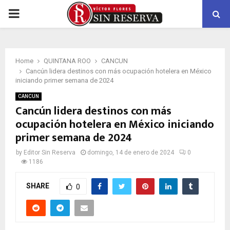
PRIMARY
MENU
Home
QUINTANA ROO
CANCUN
Cancún lidera destinos con más ocupación hotelera en México
iniciando primer semana de 2024
CANCUN
Cancún lidera destinos con más
ocupación hotelera en México iniciando
primer semana de 2024
by
Editor Sin Reserva
domingo, 14 de enero de 2024
0
1186
SHARE
0