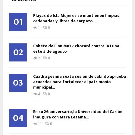
Playas de Isla Mujeres se mantienen limpias,
01
ordenadas y libres de sargazo...
1
0
Cohete de Elon Musk chocará contra la Luna
02
este 5 de agosto
2
0
Cuadragésima sexta sesión de cabildo aprueba
03
acuerdos para fortalecer el patrimonio
municipal...
4
0
En su 26 aniversario, la Universidad del Caribe
04
inaugura con Mara Lezama...
11
0