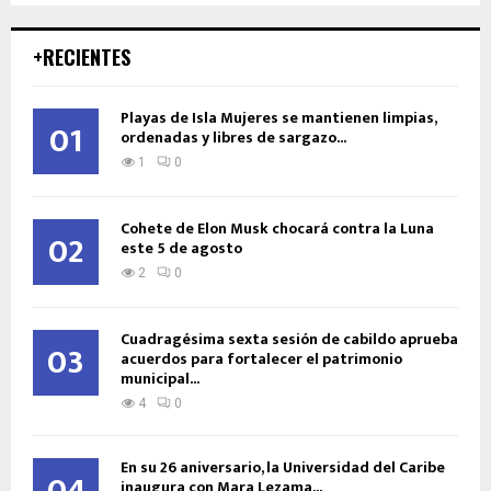
+RECIENTES
Playas de Isla Mujeres se mantienen limpias,
01
ordenadas y libres de sargazo...
1
0
Cohete de Elon Musk chocará contra la Luna
02
este 5 de agosto
2
0
Cuadragésima sexta sesión de cabildo aprueba
03
acuerdos para fortalecer el patrimonio
municipal...
4
0
En su 26 aniversario, la Universidad del Caribe
inaugura con Mara Lezama...