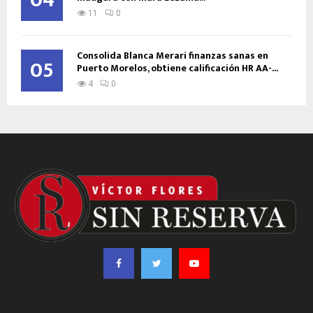
04
11
0
Consolida Blanca Merari finanzas sanas en
05
Puerto Morelos, obtiene calificación HR AA-...
4
0