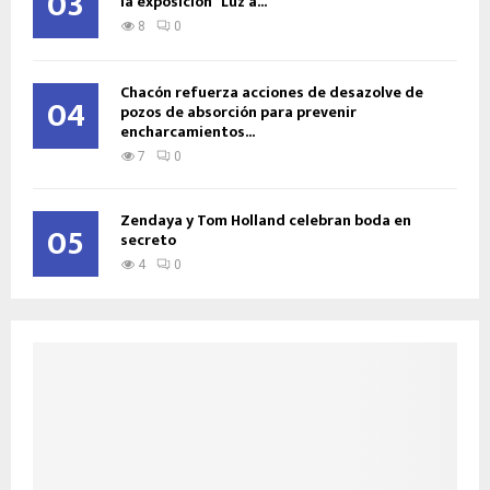
03
la exposición “Luz a...
8
0
Chacón refuerza acciones de desazolve de
04
pozos de absorción para prevenir
encharcamientos...
7
0
Zendaya y Tom Holland celebran boda en
05
secreto
4
0