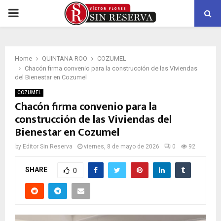
PRIMARY
MENU
Home
QUINTANA ROO
COZUMEL
Chacón firma convenio para la construcción de las Viviendas
del Bienestar en Cozumel
COZUMEL
Chacón firma convenio para la
construcción de las Viviendas del
Bienestar en Cozumel
by
Editor Sin Reserva
viernes, 8 de mayo de 2026
0
92
SHARE
0