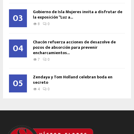
Gobierno de Isla Mujeres invita a disfrutar de
03
la exposición “Luz a...
8
0
Chacón refuerza acciones de desazolve de
04
pozos de absorción para prevenir
encharcamientos...
7
0
Zendaya y Tom Holland celebran boda en
05
secreto
4
0