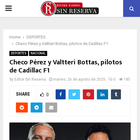
PRIMARY
MENU
Home
DEPORTES
Checo Pérez y Valtteri Bottas, pilotos de Cadillac F1
DEPORTES
NACIONAL
Checo Pérez y Valtteri Bottas, pilotos
de Cadillac F1
by
Editor Sin Reserva
martes, 26 de agosto de 2025
0
185
SHARE
0