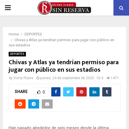
PRIMARY
MENU
Home
DEPORTES
Chivas y Atlas ya tendrían permiso para jugar con público en
sus estadios
DEPORTES
Chivas y Atlas ya tendrían permiso para
jugar con público en sus estadios
by
Víctor Flores
jueves, 24 de septiembre de 2020
0
1471
SHARE
0
Han pasado alrededor de seis meses desde la última