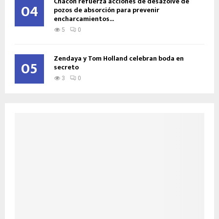
Chacón refuerza acciones de desazolve de
04
pozos de absorción para prevenir
encharcamientos...
5
0
Zendaya y Tom Holland celebran boda en
05
secreto
3
0