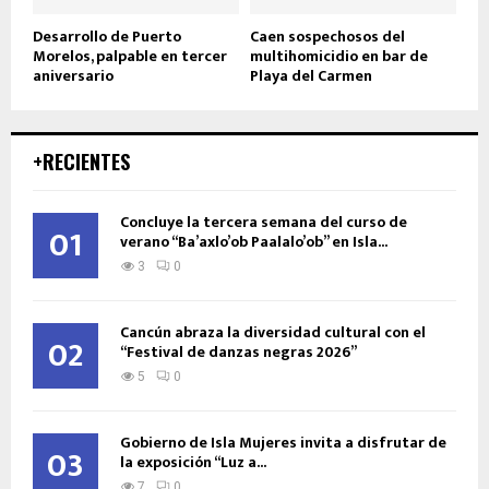
Desarrollo de Puerto
Caen sospechosos del
Morelos, palpable en tercer
multihomicidio en bar de
aniversario
Playa del Carmen
+RECIENTES
Concluye la tercera semana del curso de
01
verano “Ba’axlo’ob Paalalo’ob” en Isla...
3
0
Cancún abraza la diversidad cultural con el
02
“Festival de danzas negras 2026”
5
0
Gobierno de Isla Mujeres invita a disfrutar de
03
la exposición “Luz a...
7
0