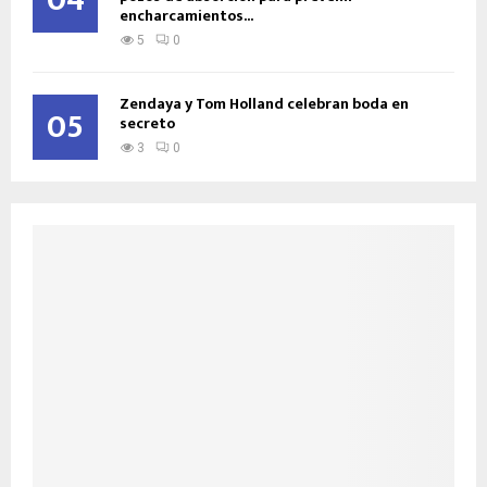
04
encharcamientos...
5
0
Zendaya y Tom Holland celebran boda en
05
secreto
3
0