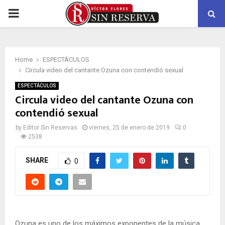
PRIMARY
MENU
Home
ESPECTÁCULOS
Circula video del cantante Ozuna con contendió sexual
ESPECTÁCULOS
Circula video del cantante Ozuna con
contendió sexual
by
Editor Sin Reservas
viernes, 25 de enero de 2019
0
2538
SHARE
0
Ozuna es uno de los máximos exponentes de la música