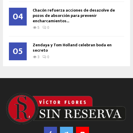
Chacón refuerza acciones de desazolve de
04
pozos de absorción para prevenir
encharcamientos...
5
0
Zendaya y Tom Holland celebran boda en
05
secreto
3
0