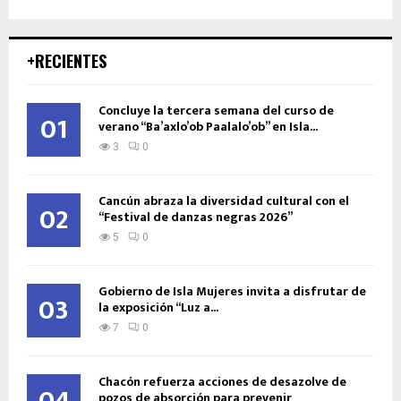
+RECIENTES
Concluye la tercera semana del curso de
01
verano “Ba’axlo’ob Paalalo’ob” en Isla...
3
0
Cancún abraza la diversidad cultural con el
02
“Festival de danzas negras 2026”
5
0
Gobierno de Isla Mujeres invita a disfrutar de
03
la exposición “Luz a...
7
0
Chacón refuerza acciones de desazolve de
pozos de absorción para prevenir