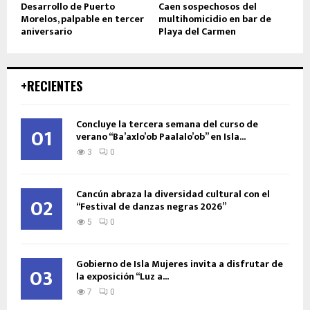
Desarrollo de Puerto
Caen sospechosos del
Morelos, palpable en tercer
multihomicidio en bar de
aniversario
Playa del Carmen
+RECIENTES
Concluye la tercera semana del curso de
01
verano “Ba’axlo’ob Paalalo’ob” en Isla...
3
0
Cancún abraza la diversidad cultural con el
02
“Festival de danzas negras 2026”
5
0
Gobierno de Isla Mujeres invita a disfrutar de
03
la exposición “Luz a...
7
0