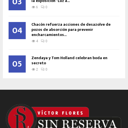
03
la exposición “Luz a...
6
0
Chacón refuerza acciones de desazolve de
04
pozos de absorción para prevenir
encharcamientos...
4
0
Zendaya y Tom Holland celebran boda en
05
secreto
2
0