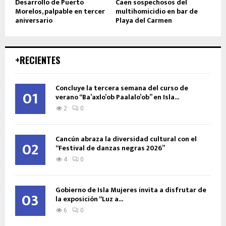
Desarrollo de Puerto
Caen sospechosos del
Morelos, palpable en tercer
multihomicidio en bar de
aniversario
Playa del Carmen
+RECIENTES
Concluye la tercera semana del curso de
01
verano “Ba’axlo’ob Paalalo’ob” en Isla...
2
0
Cancún abraza la diversidad cultural con el
02
“Festival de danzas negras 2026”
4
0
Gobierno de Isla Mujeres invita a disfrutar de
03
la exposición “Luz a...
6
0