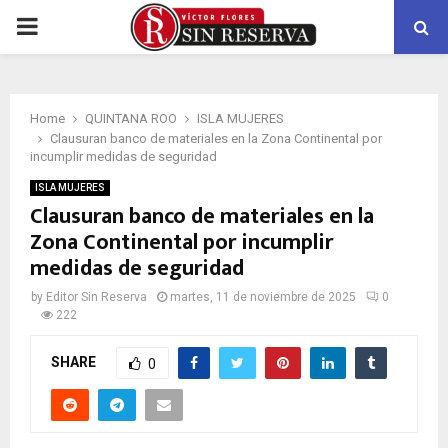
PRIMARY
MENU
Home
QUINTANA ROO
ISLA MUJERES
Clausuran banco de materiales en la Zona Continental por
incumplir medidas de seguridad
ISLA MUJERES
Clausuran banco de materiales en la
Zona Continental por incumplir
medidas de seguridad
by
Editor Sin Reserva
martes, 11 de noviembre de 2025
0
222
SHARE
0