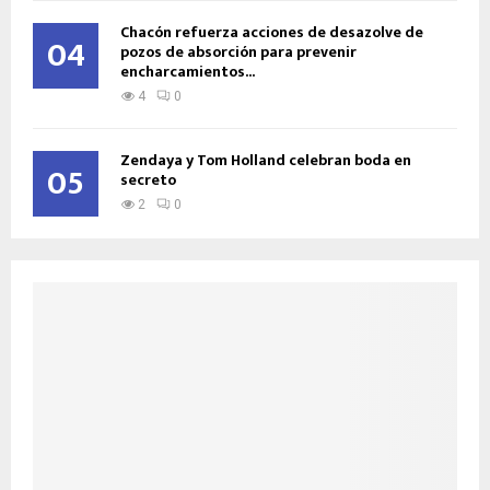
Chacón refuerza acciones de desazolve de
04
pozos de absorción para prevenir
encharcamientos...
4
0
Zendaya y Tom Holland celebran boda en
05
secreto
2
0