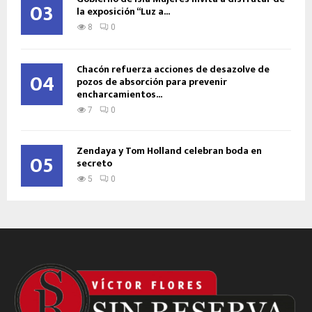
03
la exposición “Luz a...
8
0
Chacón refuerza acciones de desazolve de
04
pozos de absorción para prevenir
encharcamientos...
7
0
Zendaya y Tom Holland celebran boda en
05
secreto
5
0