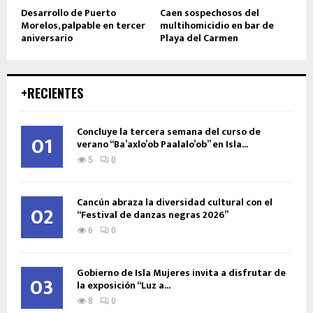
Desarrollo de Puerto
Caen sospechosos del
Morelos, palpable en tercer
multihomicidio en bar de
aniversario
Playa del Carmen
+RECIENTES
Concluye la tercera semana del curso de
01
verano “Ba’axlo’ob Paalalo’ob” en Isla...
5
0
Cancún abraza la diversidad cultural con el
02
“Festival de danzas negras 2026”
6
0
Gobierno de Isla Mujeres invita a disfrutar de
03
la exposición “Luz a...
8
0