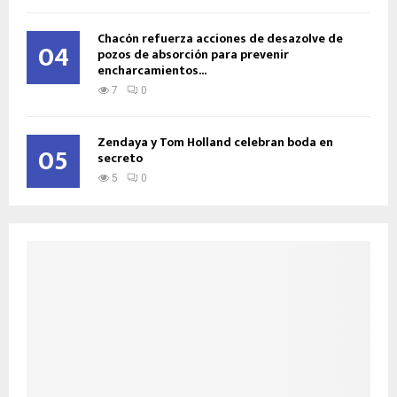
Chacón refuerza acciones de desazolve de
04
pozos de absorción para prevenir
encharcamientos...
7
0
Zendaya y Tom Holland celebran boda en
05
secreto
5
0