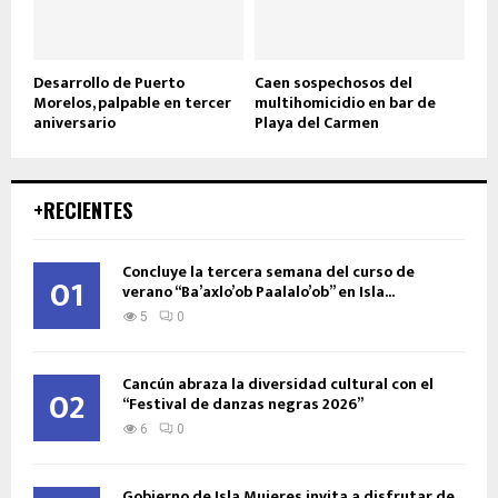
Desarrollo de Puerto
Caen sospechosos del
Morelos, palpable en tercer
multihomicidio en bar de
aniversario
Playa del Carmen
+RECIENTES
Concluye la tercera semana del curso de
01
verano “Ba’axlo’ob Paalalo’ob” en Isla...
5
0
Cancún abraza la diversidad cultural con el
02
“Festival de danzas negras 2026”
6
0
Gobierno de Isla Mujeres invita a disfrutar de