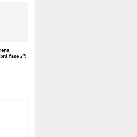
frena
brá fase 2”: