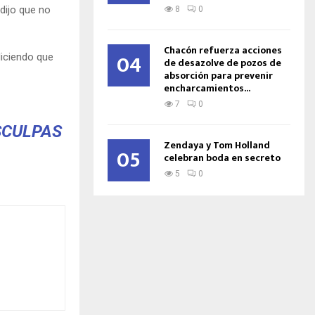
dijo que no
8
0
Chacón refuerza acciones
04
diciendo que
de desazolve de pozos de
absorción para prevenir
encharcamientos...
7
0
SCULPAS
Zendaya y Tom Holland
05
celebran boda en secreto
5
0