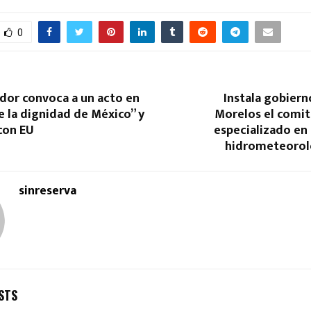
0
dor convoca a un acto en
Instala gobier
 la dignidad de México” y
Morelos el comit
con EU
especializado e
hidrometeorol
sinreserva
STS