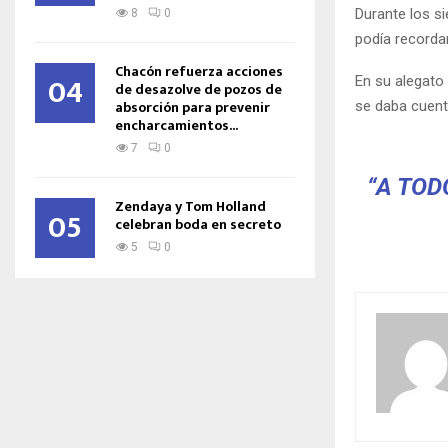
Durante los si
8
0
podía recordar
Chacón refuerza acciones
04
En su alegato 
de desazolve de pozos de
absorción para prevenir
se daba cuenta
encharcamientos...
7
0
“A TOD
Zendaya y Tom Holland
05
celebran boda en secreto
5
0