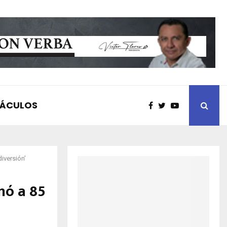
TÁCULOS
iversión’
nó a 85