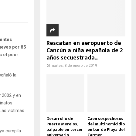
ientes
Rescatan en aeropuerto de
ueves por 85
Cancún a niña española de 2
s el peor
años secuestrada...
martes, 8 de enero de 2019
señaló la
y 2002 y en
sinatos
Las víctimas
Desarrollo de
Caen sospechosos
Puerto Morelos,
del multihomicidio
palpable en tercer
en bar de Playa del
ya cumplía
aniversario
Carmen