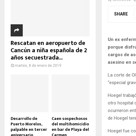
SHARE
Un ex enferm
Rescatan en aeropuerto de
porque disfr
Cancún a niña española de 2
cargos de as
años secuestrada...
asesino en s
martes, 8 de enero de 2019
La corte de O
“especial grav
Hoegel trabajó
otro hospital
ocurrieron en
Desarrollo de
Caen sospechosos
de Hoegel tení
Puerto Morelos,
del multihomicidio
palpable en tercer
en bar de Playa del
Hoegel fue co
aniversario
Carmen