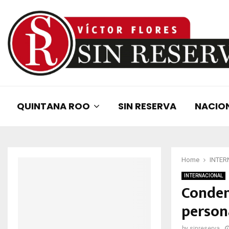
QUINTANA ROO
SIN RESERVA
NACIO
Home
INTER
INTERNACIONAL
Conden
persona
by
sinreserva