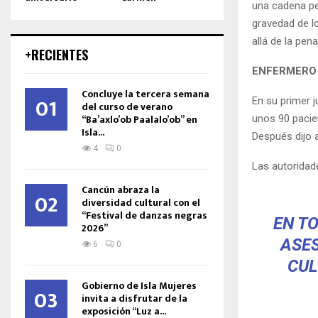
una cadena pe
gravedad de l
allá de la pen
+RECIENTES
ENFERMERO 
Concluye la tercera semana
01
En su primer j
del curso de verano
“Ba’axlo’ob Paalalo’ob” en
unos 90 pacie
Isla...
Después dijo 
4
0
Las autoridad
Cancún abraza la
02
diversidad cultural con el
“Festival de danzas negras
EN TO
2026”
ASES
6
0
CUL
Gobierno de Isla Mujeres
03
invita a disfrutar de la
exposición “Luz a...