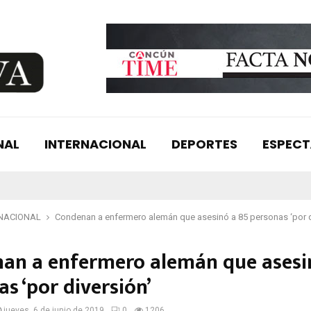
NAL
INTERNACIONAL
DEPORTES
ESPEC
NACIONAL
Condenan a enfermero alemán que asesinó a 85 personas ‘por d
an a enfermero alemán que asesi
s ‘por diversión’
jueves, 6 de junio de 2019
0
1206