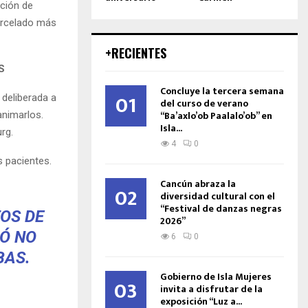
ación de
arcelado más
+RECIENTES
S
Concluye la tercera semana
01
 deliberada a
del curso de verano
“Ba’axlo’ob Paalalo’ob” en
animarlos.
Isla...
rg.
4
0
 pacientes.
Cancún abraza la
02
diversidad cultural con el
“Festival de danzas negras
TOS DE
2026”
RÓ NO
6
0
BAS.
Gobierno de Isla Mujeres
03
invita a disfrutar de la
exposición “Luz a...