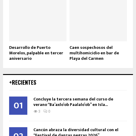
Desarrollo de Puerto
Caen sospechosos del
Morelos, palpable en tercer
multihomicidio en bar de
aniversario
Playa del Carmen
+RECIENTES
Concluye la tercera semana del curso de
01
verano “Ba’axlo’ob Paalalo’ob” en Isla...
3
0
Cancún abraza la diversidad cultural con el
“Festival de danzas negras 2026”