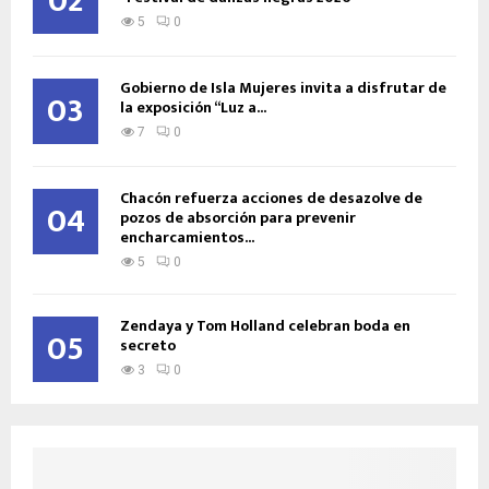
02
5
0
Gobierno de Isla Mujeres invita a disfrutar de
03
la exposición “Luz a...
7
0
Chacón refuerza acciones de desazolve de
04
pozos de absorción para prevenir
encharcamientos...
5
0
Zendaya y Tom Holland celebran boda en
05
secreto
3
0