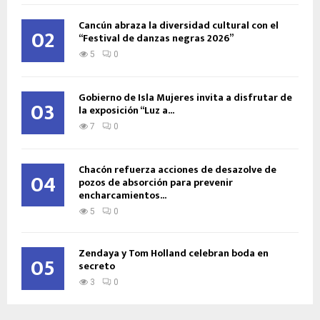
Cancún abraza la diversidad cultural con el
02
“Festival de danzas negras 2026”
5
0
Gobierno de Isla Mujeres invita a disfrutar de
03
la exposición “Luz a...
7
0
Chacón refuerza acciones de desazolve de
04
pozos de absorción para prevenir
encharcamientos...
5
0
Zendaya y Tom Holland celebran boda en
05
secreto
3
0