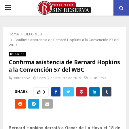
PRIMARY
MENU
Home
DEPORTES
Confirma asistencia de Bernard Hopkins a la Convención 57 del
WBC
DEPORTES
Confirma asistencia de Bernard Hopkins
a la Convención 57 del WBC
by
sinreserva
lunes, 7 de octubre de 2019
0
1293
SHARE
0
Bernard Hopkins derrotó a Oscar de La Hoya el 18 de