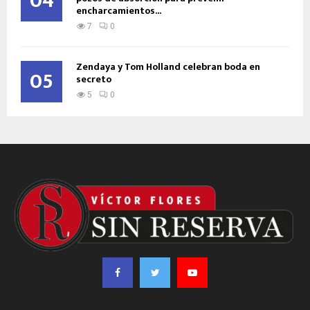
04
encharcamientos...
7
0
Zendaya y Tom Holland celebran boda en
05
secreto
5
0