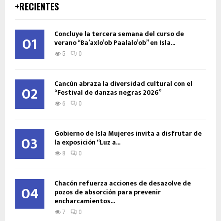
+RECIENTES
Concluye la tercera semana del curso de
01
verano “Ba’axlo’ob Paalalo’ob” en Isla...
5
0
Cancún abraza la diversidad cultural con el
02
“Festival de danzas negras 2026”
6
0
Gobierno de Isla Mujeres invita a disfrutar de
03
la exposición “Luz a...
8
0
Chacón refuerza acciones de desazolve de
04
pozos de absorción para prevenir
encharcamientos...
7
0