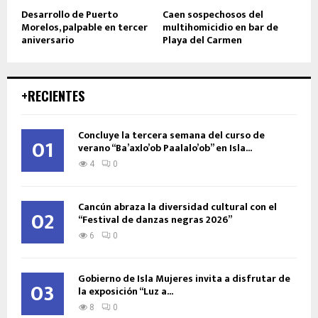
Desarrollo de Puerto
Caen sospechosos del
Morelos, palpable en tercer
multihomicidio en bar de
aniversario
Playa del Carmen
+RECIENTES
Concluye la tercera semana del curso de
01
verano “Ba’axlo’ob Paalalo’ob” en Isla...
4
0
Cancún abraza la diversidad cultural con el
02
“Festival de danzas negras 2026”
6
0
Gobierno de Isla Mujeres invita a disfrutar de
03
la exposición “Luz a...
8
0