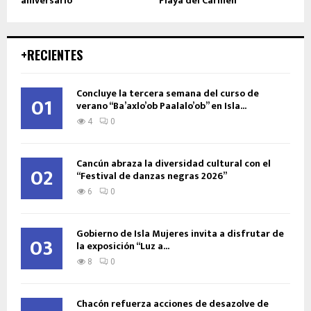
aniversario
Playa del Carmen
+RECIENTES
Concluye la tercera semana del curso de
01
verano “Ba’axlo’ob Paalalo’ob” en Isla...
4
0
Cancún abraza la diversidad cultural con el
02
“Festival de danzas negras 2026”
6
0
Gobierno de Isla Mujeres invita a disfrutar de
03
la exposición “Luz a...
8
0
Chacón refuerza acciones de desazolve de