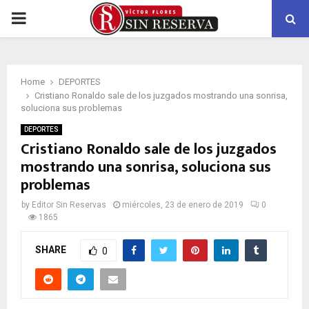
PRIMARY
MENU
Home
DEPORTES
Cristiano Ronaldo sale de los juzgados mostrando una sonrisa,
soluciona sus problemas
DEPORTES
Cristiano Ronaldo sale de los juzgados
mostrando una sonrisa, soluciona sus
problemas
by
Editor Sin Reservas
miércoles, 23 de enero de 2019
0
1865
SHARE
0