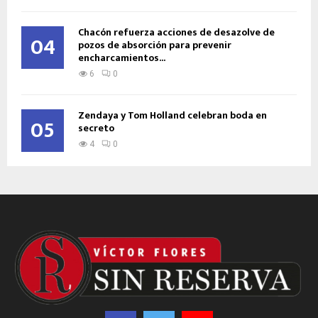
Chacón refuerza acciones de desazolve de
04
pozos de absorción para prevenir
encharcamientos...
6
0
Zendaya y Tom Holland celebran boda en
05
secreto
4
0