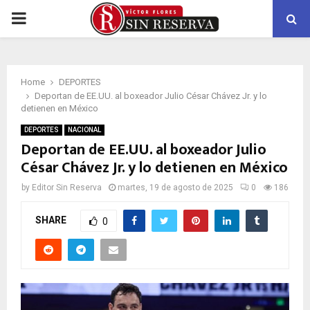
PRIMARY
MENU
Home
DEPORTES
Deportan de EE.UU. al boxeador Julio César Chávez Jr. y lo
detienen en México
DEPORTES
NACIONAL
Deportan de EE.UU. al boxeador Julio
César Chávez Jr. y lo detienen en México
by
Editor Sin Reserva
martes, 19 de agosto de 2025
0
186
SHARE
0