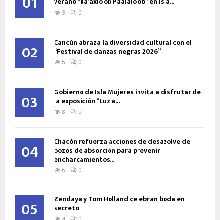
01
verano “Ba’axlo’ob Paalalo’ob” en Isla...
3
0
Cancún abraza la diversidad cultural con el
02
“Festival de danzas negras 2026”
5
0
Gobierno de Isla Mujeres invita a disfrutar de
03
la exposición “Luz a...
8
0
Chacón refuerza acciones de desazolve de
04
pozos de absorción para prevenir
encharcamientos...
6
0
Zendaya y Tom Holland celebran boda en
05
secreto
4
0