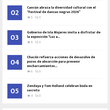
Cancún abraza la diversidad cultural con el
02
“Festival de danzas negras 2026”
5
0
Gobierno de Isla Mujeres invita a disfrutar de
03
la exposición “Luz a...
8
0
Chacón refuerza acciones de desazolve de
04
pozos de absorción para prevenir
encharcamientos...
6
0
Zendaya y Tom Holland celebran boda en
05
secreto
4
0