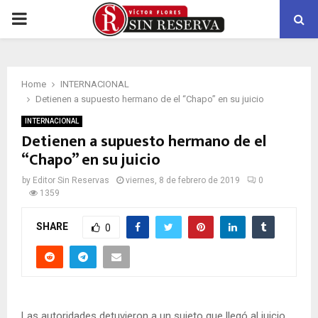
PRIMARY
MENU
Home
INTERNACIONAL
Detienen a supuesto hermano de el “Chapo” en su juicio
INTERNACIONAL
Detienen a supuesto hermano de el
“Chapo” en su juicio
by
Editor Sin Reservas
viernes, 8 de febrero de 2019
0
1359
SHARE
0
Las autoridades detuvieron a un sujeto que llegó al juicio