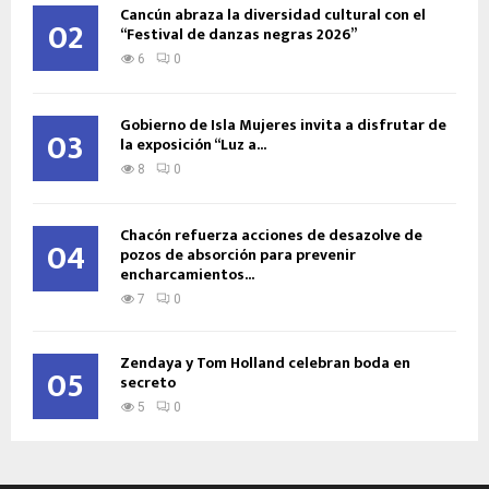
Cancún abraza la diversidad cultural con el
02
“Festival de danzas negras 2026”
6
0
Gobierno de Isla Mujeres invita a disfrutar de
03
la exposición “Luz a...
8
0
Chacón refuerza acciones de desazolve de
04
pozos de absorción para prevenir
encharcamientos...
7
0
Zendaya y Tom Holland celebran boda en
05
secreto
5
0