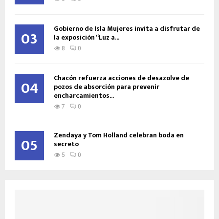
Gobierno de Isla Mujeres invita a disfrutar de
03
la exposición “Luz a...
8
0
Chacón refuerza acciones de desazolve de
04
pozos de absorción para prevenir
encharcamientos...
7
0
Zendaya y Tom Holland celebran boda en
05
secreto
5
0