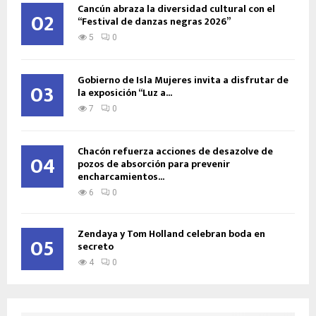
Cancún abraza la diversidad cultural con el
02
“Festival de danzas negras 2026”
5
0
Gobierno de Isla Mujeres invita a disfrutar de
03
la exposición “Luz a...
7
0
Chacón refuerza acciones de desazolve de
04
pozos de absorción para prevenir
encharcamientos...
6
0
Zendaya y Tom Holland celebran boda en
05
secreto
4
0