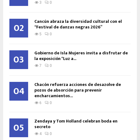
3
0
Cancún abraza la diversidad cultural con el
02
“Festival de danzas negras 2026”
5
0
Gobierno de Isla Mujeres invita a disfrutar de
03
la exposición “Luz a...
7
0
Chacón refuerza acciones de desazolve de
04
pozos de absorción para prevenir
encharcamientos...
6
0
Zendaya y Tom Holland celebran boda en
05
secreto
4
0