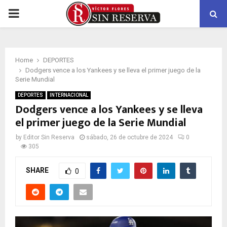
PRIMARY
MENU
Home
DEPORTES
Dodgers vence a los Yankees y se lleva el primer juego de la
Serie Mundial
DEPORTES
INTERNACIONAL
Dodgers vence a los Yankees y se lleva
el primer juego de la Serie Mundial
by
Editor Sin Reserva
sábado, 26 de octubre de 2024
0
305
SHARE
0