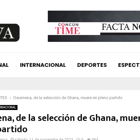
NAL
INTERNACIONAL
DEPORTES
ESPEC
RTES
Dwamena, de la selección de Ghana, muere en pleno partido
RNACIONAL
a, de la selección de Ghana, mue
partido
serva
sábado, 11 de noviembre de 2023
0
384