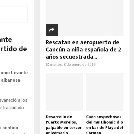
ante
Rescatan en aeropuerto de
artido de
Cancún a niña española de 2
años secuestrada...
martes, 8 de enero de 2019
 como Levante
a albanesa
svaneció a los
r trasladado
Desarrollo de
Caen sospechosos
Puerto Morelos,
del multihomicidio
palpable en tercer
en bar de Playa del
s sentido
aniversario
Carmen