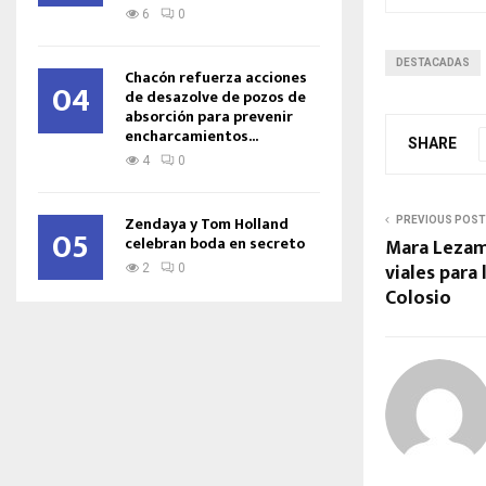
6
0
DESTACADAS
Chacón refuerza acciones
04
de desazolve de pozos de
absorción para prevenir
encharcamientos...
SHARE
4
0
Zendaya y Tom Holland
PREVIOUS POST
05
celebran boda en secreto
Mara Lezam
viales para
2
0
Colosio