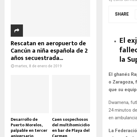
SHARE
El ex
Rescatan en aeropuerto de
falle
Cancún a niña española de 2
años secuestrada...
la Su
martes, 8 de enero de 2019
El ghanés Ra
o Zaragoza, f
que su equip
Dwamena, futb
24 minutos de
en ambulancia
Desarrollo de
Caen sospechosos
Puerto Morelos,
del multihomicidio
palpable en tercer
en bar de Playa del
La Federació
aniversario
Carmen