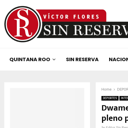
QUINTANA ROO
SIN RESERVA
NACIO
Home
DEPO
DEPORTES
INTE
Dwamen
pleno 
by
Editor Sin Re