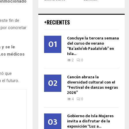
 conmocionado
ste fin de
+RECIENTES
por concretar
Concluye la tercera semana
01
del curso de verano
 y se le
“Ba’axlo’ob Paalalo’ob” en
Isla...
 Los médicos
2
0
ró que
Cancún abraza la
02
el futuro.
diversidad cultural con el
“Festival de danzas negras
2026”
4
0
Gobierno de Isla Mujeres
03
invita a disfrutar de la
exposición “Luz a...