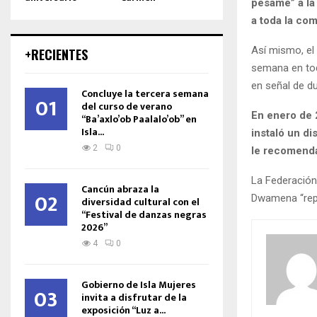
pésame” a la
a toda la com
Así mismo, el
+RECIENTES
semana en tod
en señal de d
Concluye la tercera semana
01
del curso de verano
En enero de 
“Ba’axlo’ob Paalalo’ob” en
Isla...
instaló un di
2
0
le recomendar
La Federación
Cancún abraza la
02
Dwamena “repr
diversidad cultural con el
“Festival de danzas negras
2026”
4
0
Gobierno de Isla Mujeres
03
invita a disfrutar de la
exposición “Luz a...