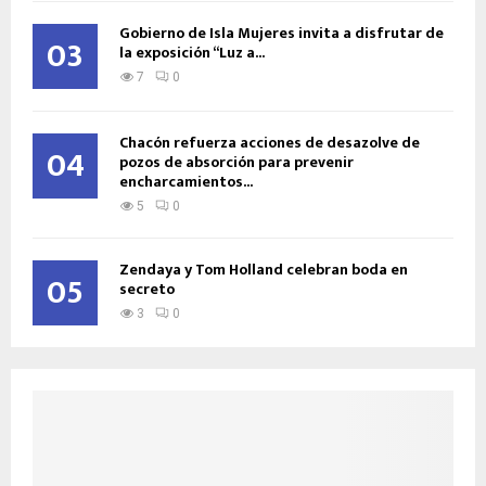
Gobierno de Isla Mujeres invita a disfrutar de
03
la exposición “Luz a...
7
0
Chacón refuerza acciones de desazolve de
04
pozos de absorción para prevenir
encharcamientos...
5
0
Zendaya y Tom Holland celebran boda en
05
secreto
3
0