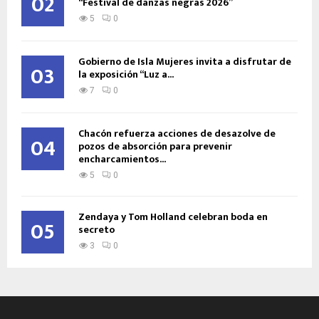
02
“Festival de danzas negras 2026”
5
0
Gobierno de Isla Mujeres invita a disfrutar de
03
la exposición “Luz a...
7
0
Chacón refuerza acciones de desazolve de
04
pozos de absorción para prevenir
encharcamientos...
5
0
Zendaya y Tom Holland celebran boda en
05
secreto
3
0