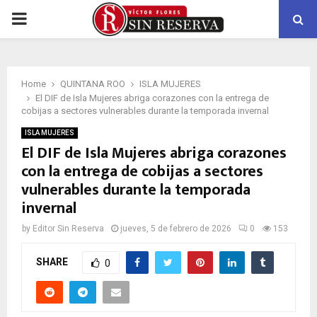
PRIMARY
MENU
Home
QUINTANA ROO
ISLA MUJERES
El DIF de Isla Mujeres abriga corazones con la entrega de
cobijas a sectores vulnerables durante la temporada invernal
ISLA MUJERES
El DIF de Isla Mujeres abriga corazones
con la entrega de cobijas a sectores
vulnerables durante la temporada
invernal
by
Editor Sin Reserva
jueves, 5 de febrero de 2026
0
153
SHARE
0