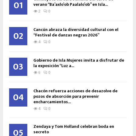
01
verano “Ba’axlo’ob Paalalo’ob” en Isla...
2
0
Cancún abraza la diversidad cultural con el
02
“Festival de danzas negras 2026”
4
0
Gobierno de Isla Mujeres invita a disfrutar de
03
la exposición “Luz a...
6
0
Chacón refuerza acciones de desazolve de
04
pozos de absorción para prevenir
encharcamientos...
4
0
Zendaya y Tom Holland celebran boda en
05
secreto