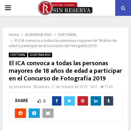
PRIMARY
MENU
Home
QUINTANA ROO
CHETUMAL
El ICA convoca a todas las personas mayores de 18 años de
edad a participar en el Concurso de Fotografía 2019
CHETUMAL
QUINTANA ROO
El ICA convoca a todas las personas
mayores de 18 años de edad a participar
en el Concurso de Fotografía 2019
by
sinreserva
viernes, 11 de octubre de 2019
0
1103
SHARE
0