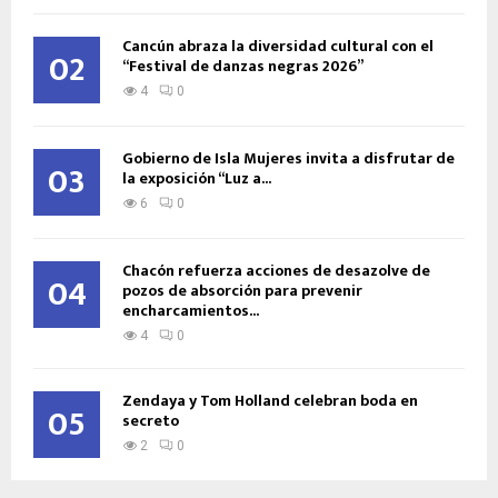
Cancún abraza la diversidad cultural con el
02
“Festival de danzas negras 2026”
4
0
Gobierno de Isla Mujeres invita a disfrutar de
03
la exposición “Luz a...
6
0
Chacón refuerza acciones de desazolve de
04
pozos de absorción para prevenir
encharcamientos...
4
0
Zendaya y Tom Holland celebran boda en
05
secreto
2
0