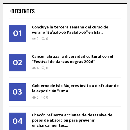
+RECIENTES
Concluye la tercera semana del curso de
01
verano “Ba’axlo’ob Paalalo’ob” en Isla...
2
0
Cancún abraza la diversidad cultural con el
02
“Festival de danzas negras 2026”
4
0
Gobierno de Isla Mujeres invita a disfrutar de
03
la exposición “Luz a...
6
0
Chacón refuerza acciones de desazolve de
04
pozos de absorción para prevenir
encharcamientos...