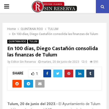
PRIMARY
MENU
Home
QUINTANA ROO
TULUM
En 100 días, Diego Castañón consolida las finanzas de Tulum
QUINTANA ROO
TULUM
En 100 días, Diego Castañón consolida
las finanzas de Tulum
by
Editor Sin Reserva
martes, 20 de junio de 2023
0
591
SHARE
1
Tulum, 20 de junio del 2023.-
El Ayuntamiento de Tulum