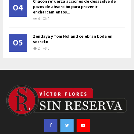
Chacón refuerza acciones de desazolve de
04
pozos de absorción para prevenir
encharcamientos...
4
0
Zendaya y Tom Holland celebran boda en
05
secreto
2
0