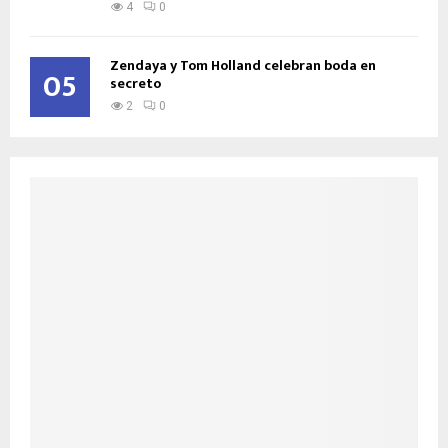
4
0
Zendaya y Tom Holland celebran boda en
05
secreto
2
0