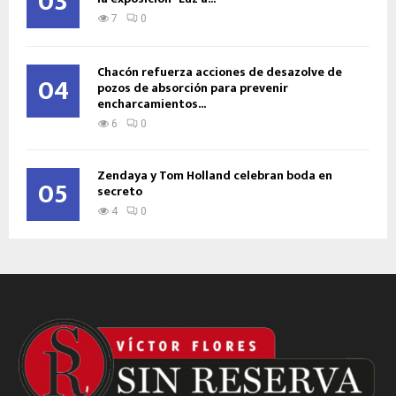
03
7
0
Chacón refuerza acciones de desazolve de
04
pozos de absorción para prevenir
encharcamientos...
6
0
Zendaya y Tom Holland celebran boda en
05
secreto
4
0