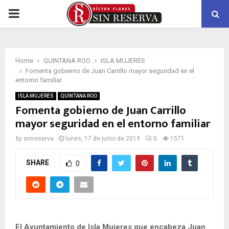
PRIMARY
MENU
Home
QUINTANA ROO
ISLA MUJERES
Fomenta gobierno de Juan Carrillo mayor seguridad en el
entorno familiar
ISLA MUJERES
QUINTANA ROO
Fomenta gobierno de Juan Carrillo
mayor seguridad en el entorno familiar
by
sinreserva
lunes, 17 de junio de 2019
0
1571
SHARE
0
El Ayuntamiento de Isla Mujeres que encabeza Juan