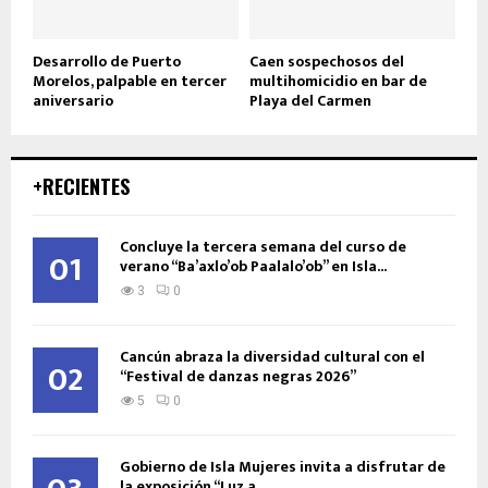
Desarrollo de Puerto
Caen sospechosos del
Morelos, palpable en tercer
multihomicidio en bar de
aniversario
Playa del Carmen
+RECIENTES
Concluye la tercera semana del curso de
01
verano “Ba’axlo’ob Paalalo’ob” en Isla...
3
0
Cancún abraza la diversidad cultural con el
02
“Festival de danzas negras 2026”
5
0
Gobierno de Isla Mujeres invita a disfrutar de
la exposición “Luz a...