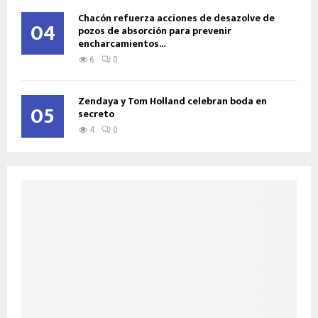
Chacón refuerza acciones de desazolve de
04
pozos de absorción para prevenir
encharcamientos...
6
0
Zendaya y Tom Holland celebran boda en
05
secreto
4
0