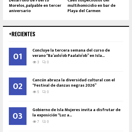
Desarrollo de Puerto
Caen sospechosos del
Morelos, palpable en tercer
multihomicidio en bar de
aniversario
Playa del Carmen
+RECIENTES
Concluye la tercera semana del curso de
01
verano “Ba’axlo’ob Paalalo’ob” en Isla...
3
0
Cancún abraza la diversidad cultural con el
02
“Festival de danzas negras 2026”
5
0
Gobierno de Isla Mujeres invita a disfrutar de
03
la exposición “Luz a...
7
0