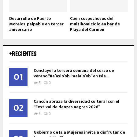
Desarrollo de Puerto
Caen sospechosos del
Morelos, palpable en tercer
multihomicidio en bar de
aniversario
Playa del Carmen
+RECIENTES
Concluye la tercera semana del curso de
01
verano “Ba’axlo’ob Paalalo’ob” en Isla...
5
0
Cancún abraza la diversidad cultural con el
02
“Festival de danzas negras 2026”
6
0
Gobierno de Isla Mujeres invita a disfrutar de