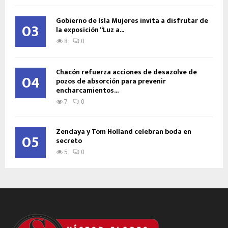
Gobierno de Isla Mujeres invita a disfrutar de
03
la exposición “Luz a...
8
0
Chacón refuerza acciones de desazolve de
04
pozos de absorción para prevenir
encharcamientos...
7
0
Zendaya y Tom Holland celebran boda en
05
secreto
5
0