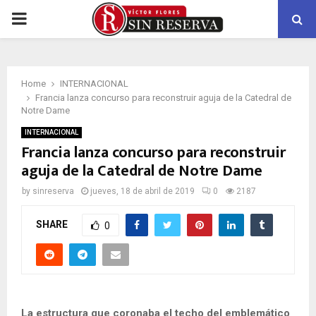
PRIMARY
MENU
Home
INTERNACIONAL
Francia lanza concurso para reconstruir aguja de la Catedral de
Notre Dame
INTERNACIONAL
Francia lanza concurso para reconstruir
aguja de la Catedral de Notre Dame
by
sinreserva
jueves, 18 de abril de 2019
0
2187
SHARE
0
La estructura que coronaba el techo del emblemático