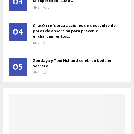
03
la exposición “Luz a...
8
0
Chacón refuerza acciones de desazolve de
04
pozos de absorción para prevenir
encharcamientos...
7
0
Zendaya y Tom Holland celebran boda en
05
secreto
5
0