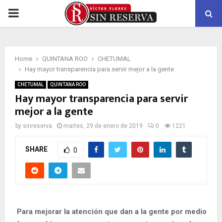
PRIMARY
MENU
Home
QUINTANA ROO
CHETUMAL
Hay mayor transparencia para servir mejor a la gente
CHETUMAL
QUINTANA ROO
Hay mayor transparencia para servir
mejor a la gente
by
sinreserva
martes, 29 de enero de 2019
0
1221
SHARE
0
Para mejorar la atención que dan a la gente por medio