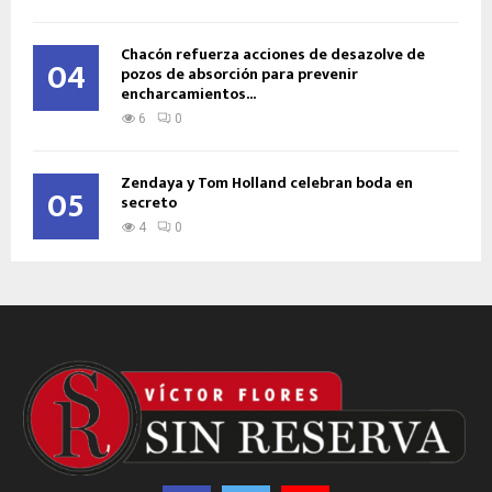
Chacón refuerza acciones de desazolve de
04
pozos de absorción para prevenir
encharcamientos...
6
0
Zendaya y Tom Holland celebran boda en
05
secreto
4
0