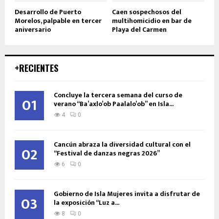
Desarrollo de Puerto
Caen sospechosos del
Morelos, palpable en tercer
multihomicidio en bar de
aniversario
Playa del Carmen
+RECIENTES
Concluye la tercera semana del curso de
01
verano “Ba’axlo’ob Paalalo’ob” en Isla...
4
0
Cancún abraza la diversidad cultural con el
02
“Festival de danzas negras 2026”
6
0
Gobierno de Isla Mujeres invita a disfrutar de
03
la exposición “Luz a...
8
0