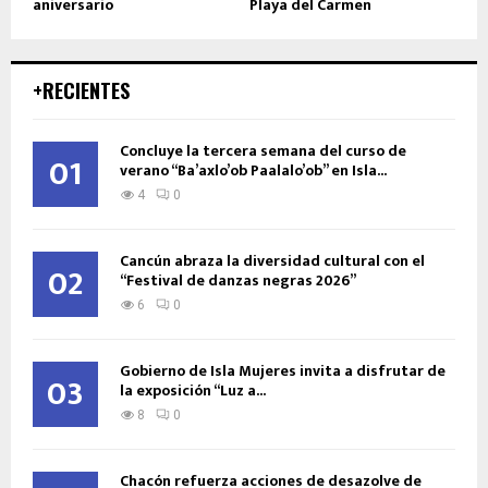
aniversario
Playa del Carmen
+RECIENTES
Concluye la tercera semana del curso de
01
verano “Ba’axlo’ob Paalalo’ob” en Isla...
4
0
Cancún abraza la diversidad cultural con el
02
“Festival de danzas negras 2026”
6
0
Gobierno de Isla Mujeres invita a disfrutar de
03
la exposición “Luz a...
8
0
Chacón refuerza acciones de desazolve de