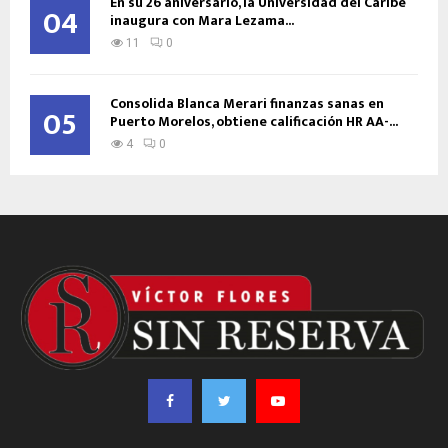
En su 26 aniversario, la Universidad del Caribe
04
inaugura con Mara Lezama...
11
0
Consolida Blanca Merari finanzas sanas en
05
Puerto Morelos, obtiene calificación HR AA-...
4
0