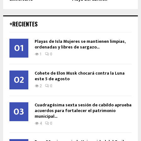
+RECIENTES
Playas de Isla Mujeres se mantienen limpias,
01
ordenadas y libres de sargazo...
1
0
Cohete de Elon Musk chocará contra la Luna
02
este 5 de agosto
2
0
Cuadragésima sexta sesión de cabildo aprueba
03
acuerdos para fortalecer el patrimonio
municipal...
4
0