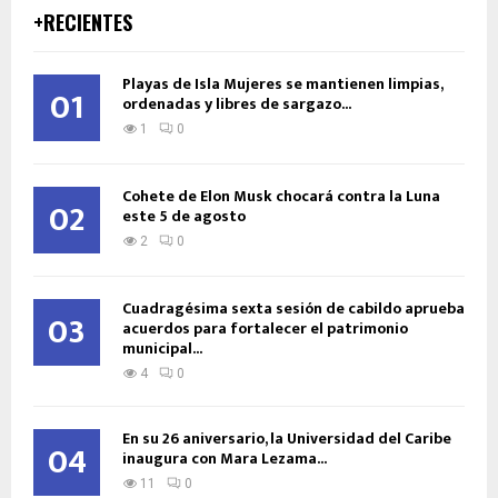
+RECIENTES
Playas de Isla Mujeres se mantienen limpias,
01
ordenadas y libres de sargazo...
1
0
Cohete de Elon Musk chocará contra la Luna
02
este 5 de agosto
2
0
Cuadragésima sexta sesión de cabildo aprueba
03
acuerdos para fortalecer el patrimonio
municipal...
4
0
En su 26 aniversario, la Universidad del Caribe
04
inaugura con Mara Lezama...
11
0