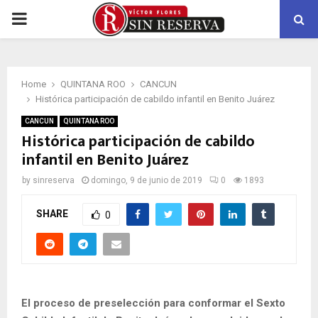
PRIMARY
MENU
Home
QUINTANA ROO
CANCUN
Histórica participación de cabildo infantil en Benito Juárez
CANCUN
QUINTANA ROO
Histórica participación de cabildo
infantil en Benito Juárez
by
sinreserva
domingo, 9 de junio de 2019
0
1893
SHARE
0
El proceso de preselección para conformar el Sexto