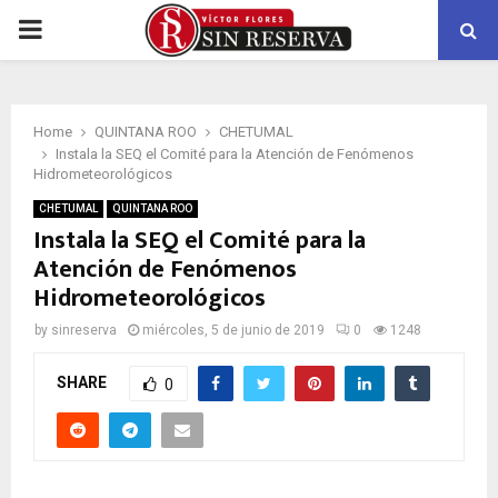
PRIMARY
MENU
Home
QUINTANA ROO
CHETUMAL
Instala la SEQ el Comité para la Atención de Fenómenos
Hidrometeorológicos
CHETUMAL
QUINTANA ROO
Instala la SEQ el Comité para la
Atención de Fenómenos
Hidrometeorológicos
by
sinreserva
miércoles, 5 de junio de 2019
0
1248
SHARE
0