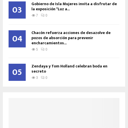
Gobierno de Isla Mujeres invita a disfrutar de
03
la exposición “Luz a...
7
0
Chacón refuerza acciones de desazolve de
04
pozos de absorción para prevenir
encharcamientos...
5
0
Zendaya y Tom Holland celebran boda en
05
secreto
3
0