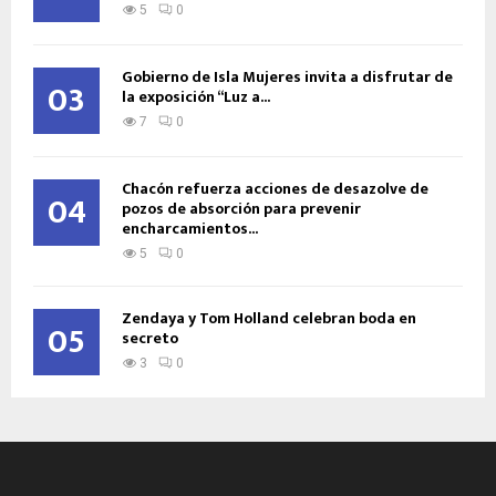
5
0
Gobierno de Isla Mujeres invita a disfrutar de
03
la exposición “Luz a...
7
0
Chacón refuerza acciones de desazolve de
04
pozos de absorción para prevenir
encharcamientos...
5
0
Zendaya y Tom Holland celebran boda en
05
secreto
3
0