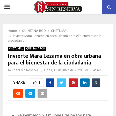
PRIMARY
MENU
Home
QUINTANA ROO
CHETUMAL
Invierte Mara Lezama en obra urbana para el bienestar de la
ciudadanía
CHETUMAL
QUINTANA ROO
Invierte Mara Lezama en obra urbana
para el bienestar de la ciudadanía
by
Editor Sin Reserva
lunes, 12 de junio de 2023
0
689
SHARE
1
Se invirtieron 6.3 millones de pesos para