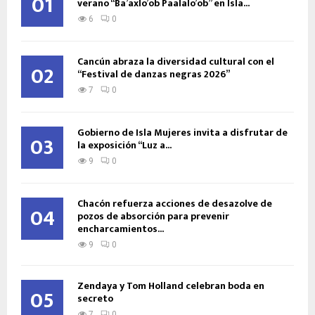
01
verano “Ba’axlo’ob Paalalo’ob” en Isla...
6
0
Cancún abraza la diversidad cultural con el
02
“Festival de danzas negras 2026”
7
0
Gobierno de Isla Mujeres invita a disfrutar de
03
la exposición “Luz a...
9
0
Chacón refuerza acciones de desazolve de
04
pozos de absorción para prevenir
encharcamientos...
9
0
Zendaya y Tom Holland celebran boda en
05
secreto
7
0