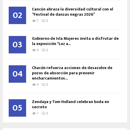
Cancún abraza la diversidad cultural con el
02
“Festival de danzas negras 2026”
7
0
Gobierno de Isla Mujeres invita a disfrutar de
03
la exposición “Luz a...
9
0
Chacón refuerza acciones de desazolve de
04
pozos de absorción para prevenir
encharcamientos...
9
0
Zendaya y Tom Holland celebran boda en
05
secreto
7
0