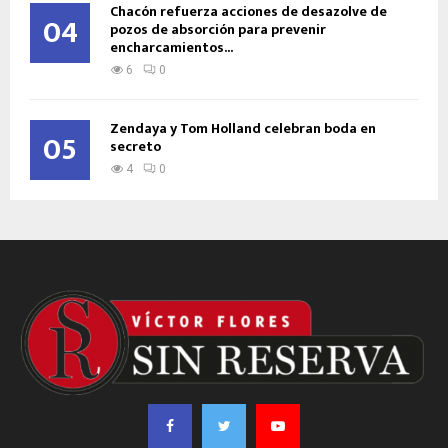
Chacón refuerza acciones de desazolve de
04
pozos de absorción para prevenir
encharcamientos...
6
0
Zendaya y Tom Holland celebran boda en
05
secreto
4
0