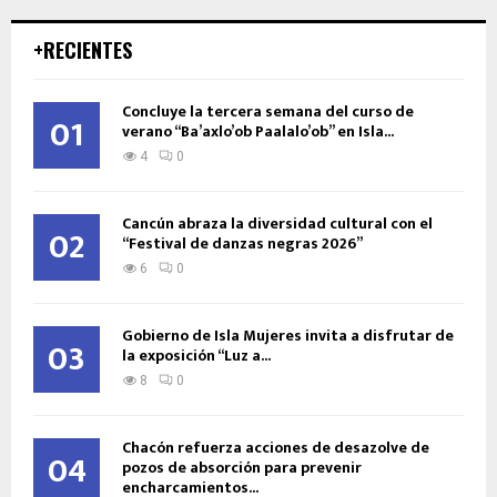
+RECIENTES
Concluye la tercera semana del curso de
01
verano “Ba’axlo’ob Paalalo’ob” en Isla...
4
0
Cancún abraza la diversidad cultural con el
02
“Festival de danzas negras 2026”
6
0
Gobierno de Isla Mujeres invita a disfrutar de
03
la exposición “Luz a...
8
0
Chacón refuerza acciones de desazolve de
04
pozos de absorción para prevenir
encharcamientos...