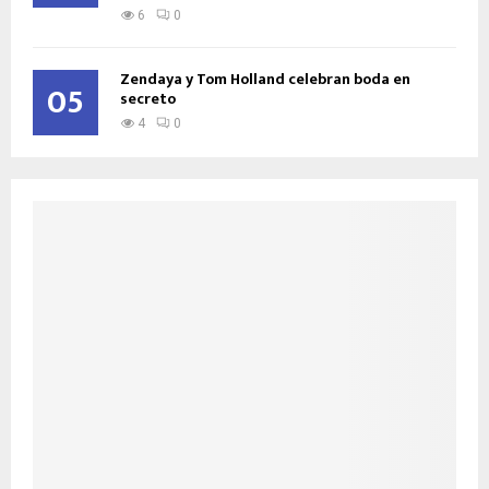
6
0
Zendaya y Tom Holland celebran boda en
05
secreto
4
0