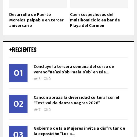
Desarrollo de Puerto
Caen sospechosos del
Morelos, palpable en tercer
multihomicidio en bar de
aniversario
Playa del Carmen
+RECIENTES
Concluye la tercera semana del curso de
01
verano “Ba’axlo’ob Paalalo’ob” en Isla...
6
0
Cancún abraza la diversidad cultural con el
02
“Festival de danzas negras 2026”
7
0
Gobierno de Isla Mujeres invita a disfrutar de
03
la exposición “Luz a...