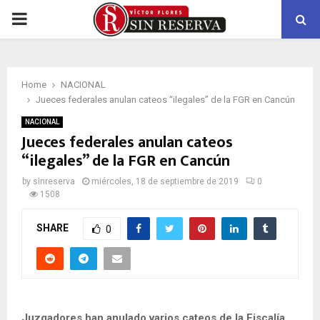
PRIMARY
MENU
Home
NACIONAL
Jueces federales anulan cateos “ilegales” de la FGR en Cancún
NACIONAL
Jueces federales anulan cateos
“ilegales” de la FGR en Cancún
by
sinreserva
miércoles, 18 de septiembre de 2019
0
1508
SHARE
0
Juzgadores han anulado varios cateos de la Fiscalía