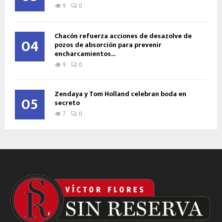
9
0
Chacón refuerza acciones de desazolve de
04
pozos de absorción para prevenir
encharcamientos...
9
0
Zendaya y Tom Holland celebran boda en
05
secreto
7
0