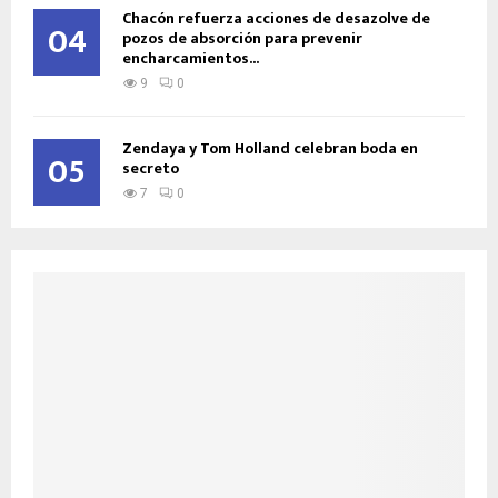
Chacón refuerza acciones de desazolve de
04
pozos de absorción para prevenir
encharcamientos...
9
0
Zendaya y Tom Holland celebran boda en
05
secreto
7
0