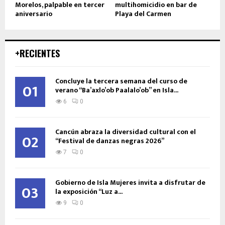
Morelos, palpable en tercer
multihomicidio en bar de
aniversario
Playa del Carmen
+RECIENTES
Concluye la tercera semana del curso de
01
verano “Ba’axlo’ob Paalalo’ob” en Isla...
6
0
Cancún abraza la diversidad cultural con el
02
“Festival de danzas negras 2026”
7
0
Gobierno de Isla Mujeres invita a disfrutar de
03
la exposición “Luz a...
9
0