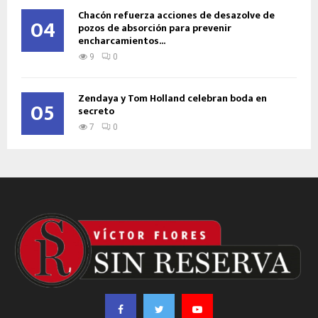
Chacón refuerza acciones de desazolve de
04
pozos de absorción para prevenir
encharcamientos...
9
0
Zendaya y Tom Holland celebran boda en
05
secreto
7
0