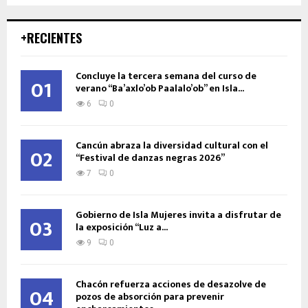
+RECIENTES
Concluye la tercera semana del curso de
01
verano “Ba’axlo’ob Paalalo’ob” en Isla...
6
0
Cancún abraza la diversidad cultural con el
02
“Festival de danzas negras 2026”
7
0
Gobierno de Isla Mujeres invita a disfrutar de
03
la exposición “Luz a...
9
0
Chacón refuerza acciones de desazolve de
04
pozos de absorción para prevenir