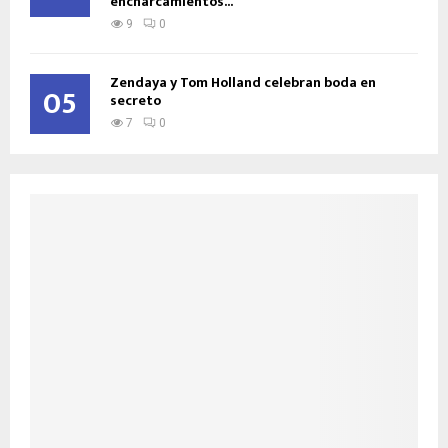
encharcamientos...
9
0
Zendaya y Tom Holland celebran boda en
05
secreto
7
0