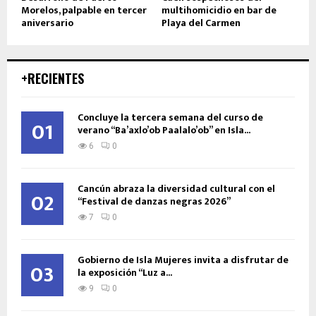
Morelos, palpable en tercer
multihomicidio en bar de
aniversario
Playa del Carmen
+RECIENTES
Concluye la tercera semana del curso de
01
verano “Ba’axlo’ob Paalalo’ob” en Isla...
6
0
Cancún abraza la diversidad cultural con el
02
“Festival de danzas negras 2026”
7
0
Gobierno de Isla Mujeres invita a disfrutar de
03
la exposición “Luz a...
9
0