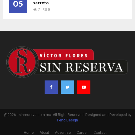
05
secreto
7
0
@2026 - sinreserva.com.mx. All Right Reserved. Designed and Developed by
PenciDesign
Home
About
Advertise
Career
Contact