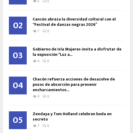
6
0
Cancún abraza la diversidad cultural con el
02
“Festival de danzas negras 2026”
7
0
Gobierno de Isla Mujeres invita a disfrutar de
03
la exposición “Luz a...
9
0
Chacón refuerza acciones de desazolve de
04
pozos de absorción para prevenir
encharcamientos...
9
0
Zendaya y Tom Holland celebran boda en
05
secreto
7
0