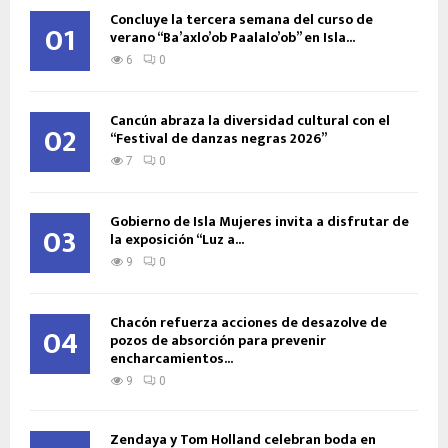
Concluye la tercera semana del curso de
01
verano “Ba’axlo’ob Paalalo’ob” en Isla...
6
0
Cancún abraza la diversidad cultural con el
02
“Festival de danzas negras 2026”
7
0
Gobierno de Isla Mujeres invita a disfrutar de
03
la exposición “Luz a...
9
0
Chacón refuerza acciones de desazolve de
04
pozos de absorción para prevenir
encharcamientos...
9
0
Zendaya y Tom Holland celebran boda en