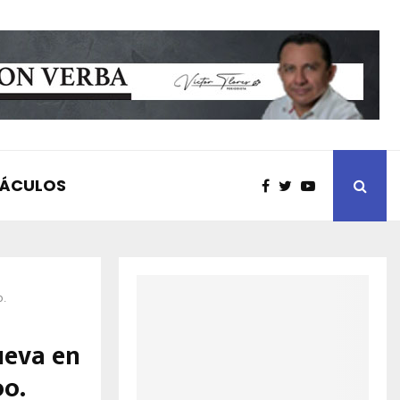
TÁCULOS
o.
ueva en
oo.