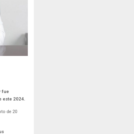
y fue
e este 2024.
oto de 20
us