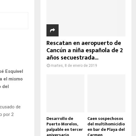
Rescatan en aeropuerto de
Cancún a niña española de 2
años secuestrada...
martes, 8 de enero de 2019
sé Esquivel
ra el mismo
 del
 acusado de
o por 2
Desarrollo de
Caen sospechosos
Puerto Morelos,
del multihomicidio
palpable en tercer
en bar de Playa del
aniversario
Carmen