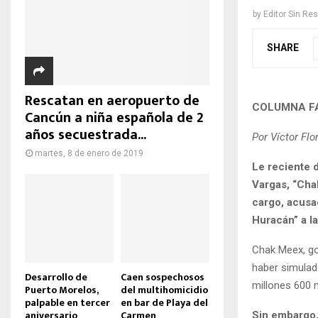
by
Editor Sin Re
SHARE
Rescatan en aeropuerto de
COLUMNA F
Cancún a niña española de 2
años secuestrada...
Por Víctor Flo
martes, 8 de enero de 2019
Le reciente d
Vargas, “Cha
cargo, acusa
Huracán” a la
Chak Meex, go
haber simulad
Desarrollo de
Caen sospechosos
millones 600 
Puerto Morelos,
del multihomicidio
palpable en tercer
en bar de Playa del
aniversario
Carmen
Sin embargo,