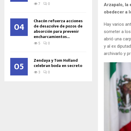
7
0
Arzapalo, la
obedecer a lo
Chacón refuerza acciones
04
Hay varios an
de desazolve de pozos de
absorción para prevenir
someter a los 
encharcamientos...
abrió una carp
5
0
y al ex diput
archivarlo y p
Zendaya y Tom Holland
05
celebran boda en secreto
3
0