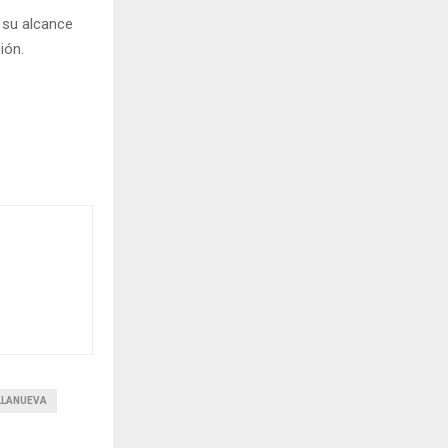
 su alcance
ión.
LLANUEVA