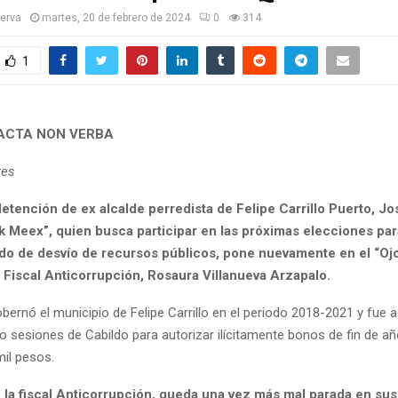
serva
martes, 20 de febrero de 2024
0
314
1
ACTA NON VERBA
res
etención de ex alcalde perredista de Felipe Carrillo Puerto, Jo
k Meex”, quien busca participar en las próximas elecciones pa
do de desvío de recursos públicos, pone nuevamente en el “Ojo
 Fiscal Anticorrupción, Rosaura Villanueva Arzapalo.
bernó el municipio de Felipe Carrillo en el periodo 2018-2021 y fue
o sesiones de Cabildo para autorizar ilícitamente bonos de fin de añ
mil pesos.
 la fiscal Anticorrupción, queda una vez más mal parada en sus