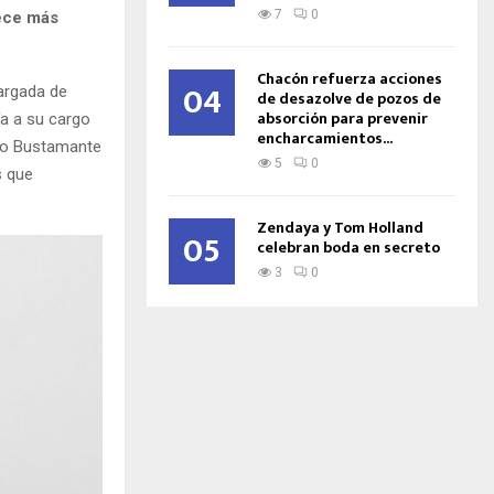
7
0
rece más
Chacón refuerza acciones
04
cargada de
de desazolve de pozos de
absorción para prevenir
ía a su cargo
encharcamientos...
ablo Bustamante
5
0
s que
Zendaya y Tom Holland
05
celebran boda en secreto
3
0