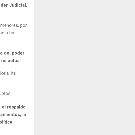
der Judicial,
s menores, por
 solo ha
so del poder
 no actúa.
oria, ha
uptos.
 el respaldo
amientos, la
lítica