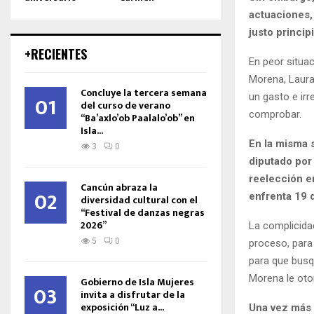
actuaciones,
justo princip
+RECIENTES
En peor situa
Morena, Laura 
Concluye la tercera semana
un gasto e ir
01
del curso de verano
comprobar.
“Ba’axlo’ob Paalalo’ob” en
Isla...
En la misma s
3
0
diputado por 
reelección e
Cancún abraza la
02
enfrenta 19 
diversidad cultural con el
“Festival de danzas negras
2026”
La complicidad
5
0
proceso, para
para que busq
Morena le otor
Gobierno de Isla Mujeres
03
invita a disfrutar de la
exposición “Luz a...
Una vez más 