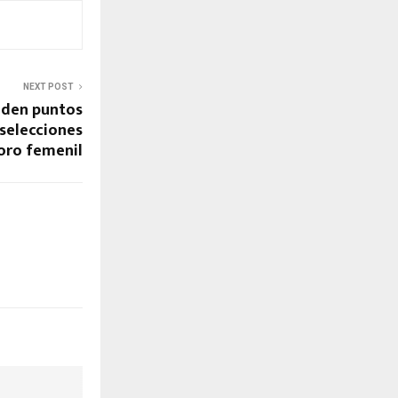
NEXT POST
iden puntos
selecciones
 oro femenil