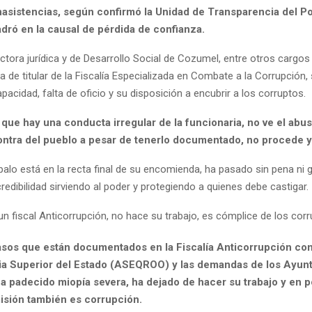
nasistencias, según confirmó la Unidad de Transparencia del Po
dró en la causal de pérdida de confianza.
ctora jurídica y de Desarrollo Social de Cozumel, entre otros cargo
a de titular de la Fiscalía Especializada en Combate a la Corrupción,
acidad, falta de oficio y su disposición a encubrir a los corruptos.
que hay una conducta irregular de la funcionaria, no ve el abu
ontra del pueblo a pesar de tenerlo documentado, no procede y
lo está en la recta final de su encomienda, ha pasado sin pena ni gl
redibilidad sirviendo al poder y protegiendo a quienes debe castigar.
n fiscal Anticorrupción, no hace su trabajo, es cómplice de los corr
asos que están documentados en la Fiscalía Anticorrupción con
ria Superior del Estado (ASEQROO) y las demandas de los Ayunt
a padecido miopía severa, ha dejado de hacer su trabajo y en po
misión también es corrupción.