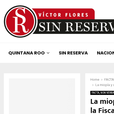
QUINTANA ROO
SIN RESERVA
NACIO
Home
FACTA
La miopía y 
FACTA, NON VERB
La mio
la Fisc