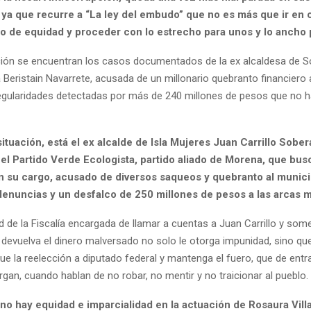
 ya que recurre a “La ley del embudo” que no es más que ir en 
io de equidad y proceder con lo estrecho para unos y lo ancho 
ción se encuentran los casos documentados de la ex alcaldesa de So
Beristain Navarrete, acusada de un millonario quebranto financiero a
regularidades detectadas por más de 240 millones de pesos que no 
ituación, está el ex alcalde de Isla Mujeres Juan Carrillo Sober
el Partido Verde Ecologista, partido aliado de Morena, que busc
n su cargo, acusado de diversos saqueos y quebranto al munici
denuncias y un desfalco de 250 millones de pesos a las arcas m
 de la Fiscalía encargada de llamar a cuentas a Juan Carrillo y some
 devuelva el dinero malversado no solo le otorga impunidad, sino qu
ue la reelección a diputado federal y mantenga el fuero, que de ent
gan, cuando hablan de no robar, no mentir y no traicionar al pueblo.
no hay equidad e imparcialidad en la actuación de Rosaura Vil