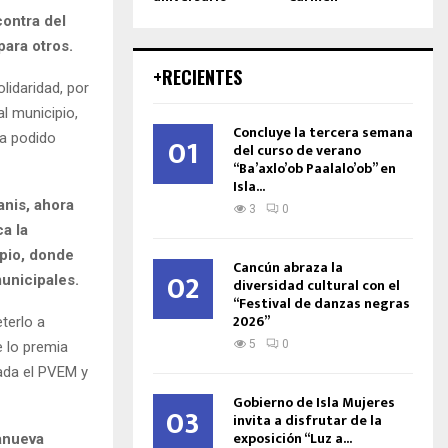
contra del
para otros.
+RECIENTES
lidaridad, por
l municipio,
Concluye la tercera semana
ha podido
01
del curso de verano
“Ba’axlo’ob Paalalo’ob” en
Isla...
anis, ahora
3
0
a la
pio, donde
Cancún abraza la
02
unicipales.
diversidad cultural con el
“Festival de danzas negras
2026”
terlo a
5
0
e lo premia
rada el PVEM y
Gobierno de Isla Mujeres
03
invita a disfrutar de la
exposición “Luz a...
lanueva