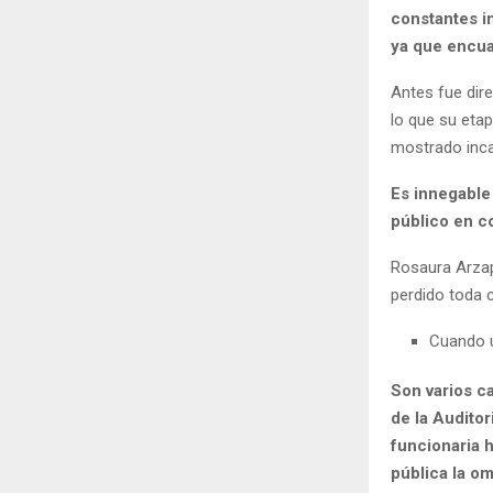
constantes i
ya que encua
Antes fue dire
lo que su etap
mostrado incap
Es innegable 
público en c
Rosaura Arzapa
perdido toda c
Cuando u
Son varios c
de la Audito
funcionaria h
pública la o