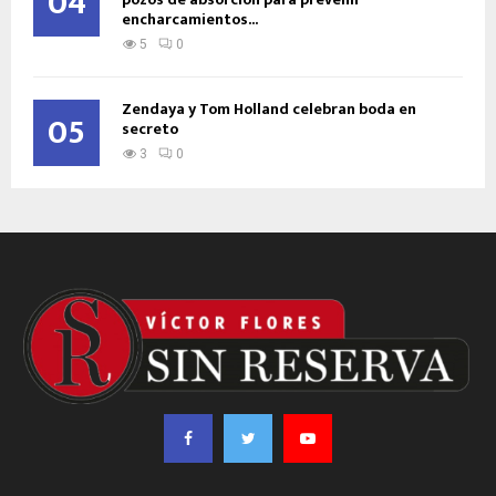
04
encharcamientos...
5
0
Zendaya y Tom Holland celebran boda en
05
secreto
3
0