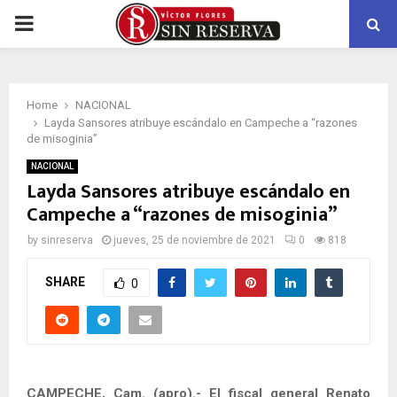
PRIMARY
MENU
Home
NACIONAL
Layda Sansores atribuye escándalo en Campeche a “razones
de misoginia”
NACIONAL
Layda Sansores atribuye escándalo en
Campeche a “razones de misoginia”
by
sinreserva
jueves, 25 de noviembre de 2021
0
818
SHARE
0
CAMPECHE, Cam. (apro).- El fiscal general Renato