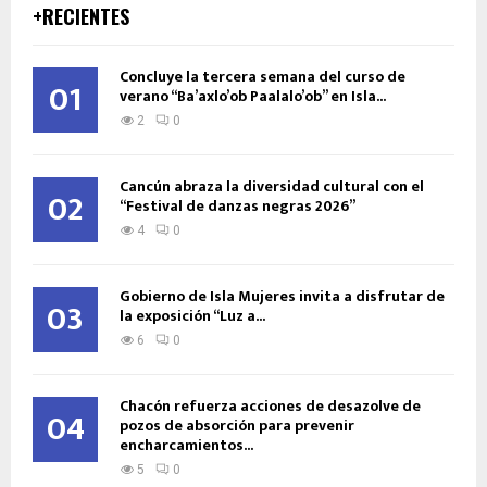
+RECIENTES
Concluye la tercera semana del curso de
01
verano “Ba’axlo’ob Paalalo’ob” en Isla...
2
0
Cancún abraza la diversidad cultural con el
02
“Festival de danzas negras 2026”
4
0
Gobierno de Isla Mujeres invita a disfrutar de
03
la exposición “Luz a...
6
0
Chacón refuerza acciones de desazolve de
04
pozos de absorción para prevenir
encharcamientos...
5
0