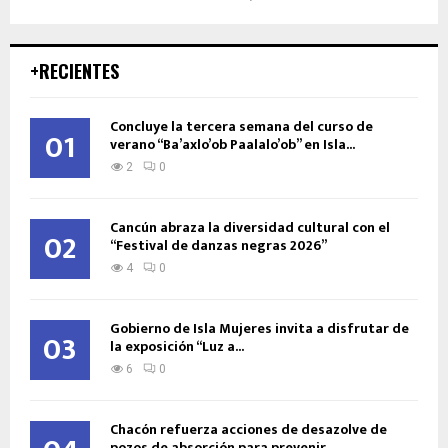
+RECIENTES
Concluye la tercera semana del curso de
01
verano “Ba’axlo’ob Paalalo’ob” en Isla...
2
0
Cancún abraza la diversidad cultural con el
02
“Festival de danzas negras 2026”
4
0
Gobierno de Isla Mujeres invita a disfrutar de
03
la exposición “Luz a...
6
0
Chacón refuerza acciones de desazolve de
pozos de absorción para prevenir