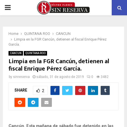
PRIMARY
MENU
Home
QUINTANA ROO
CANCUN
Limpia en la FGR Cancún, detienen al fiscal Enrique Pérez
García.
CANCUN
QUINTANA ROO
Limpia en la FGR Cancún, detienen al
fiscal Enrique Pérez García.
by
sinreserva
sábado, 31 de agosto de 2019
0
3482
SHARE
2
Cancún. Esta mañana de sábado fue detenido en las