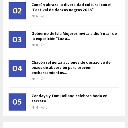
Cancún abraza la diversidad cultural con el
02
“Festival de danzas negras 2026”
6
0
Gobierno de Isla Mujeres invita a disfrutar de
03
la exposición “Luz a...
8
0
Chacón refuerza acciones de desazolve de
04
pozos de absorción para prevenir
encharcamientos...
7
0
Zendaya y Tom Holland celebran boda en
05
secreto
4
0