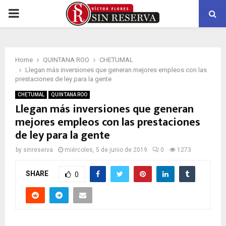
PRIMARY
MENU
Home
QUINTANA ROO
CHETUMAL
Llegan más inversiones que generan mejores empleos con las
prestaciones de ley para la gente
CHETUMAL
QUINTANA ROO
Llegan más inversiones que generan
mejores empleos con las prestaciones
de ley para la gente
by
sinreserva
miércoles, 5 de junio de 2019
0
1273
SHARE
0