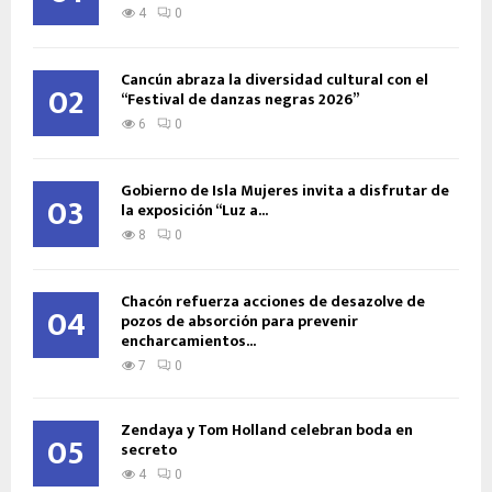
4
0
Cancún abraza la diversidad cultural con el
02
“Festival de danzas negras 2026”
6
0
Gobierno de Isla Mujeres invita a disfrutar de
03
la exposición “Luz a...
8
0
Chacón refuerza acciones de desazolve de
04
pozos de absorción para prevenir
encharcamientos...
7
0
Zendaya y Tom Holland celebran boda en
05
secreto
4
0