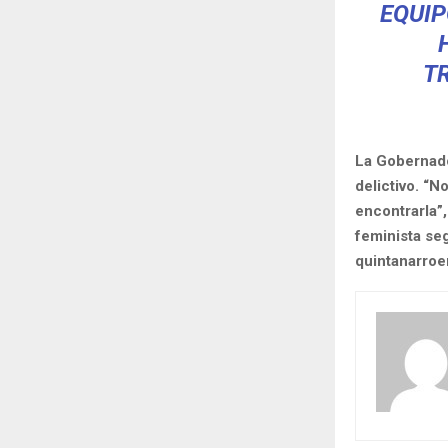
EQUIP
T
La Gobernado
delictivo. “
encontrarla”
feminista seg
quintanarroe