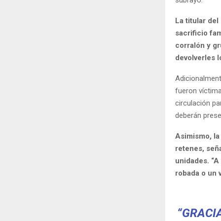
subrayó.
La titular de
sacrificio fa
corralón y g
devolverles l
Adicionalment
fueron víctima
circulación p
deberán presen
Asimismo, la
retenes, señ
unidades. “A
robada o un 
“GRACIA