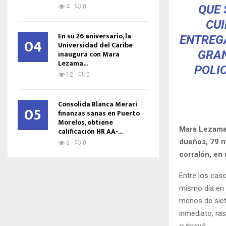
QUE 
4
0
CUI
En su 26 aniversario, la
ENTREG
04
Universidad del Caribe
GRAN
inaugura con Mara
Lezama...
POLIC
12
0
Consolida Blanca Merari
05
finanzas sanas en Puerto
Morelos, obtiene
Mara Lezama 
calificación HR AA-...
dueños, 79 mo
6
0
corralón, en 
Entre los cas
mismo día en 
menos de siet
inmediato, ra