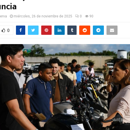
uncia
serva
miércoles, 26 de noviembre de 2025
0
90
0