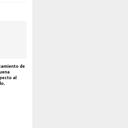
tamiento de
buena
pecto al
do.