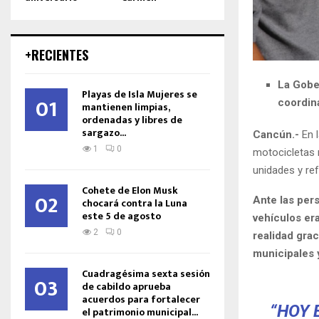
+RECIENTES
La Gobe
Playas de Isla Mujeres se
01
coordina
mantienen limpias,
ordenadas y libres de
sargazo...
Cancún.-
En l
1
0
motocicletas 
unidades y ref
Cohete de Elon Musk
02
Ante las per
chocará contra la Luna
este 5 de agosto
vehículos era
2
0
realidad grac
municipales y
Cuadragésima sexta sesión
03
de cabildo aprueba
acuerdos para fortalecer
“HOY 
el patrimonio municipal...