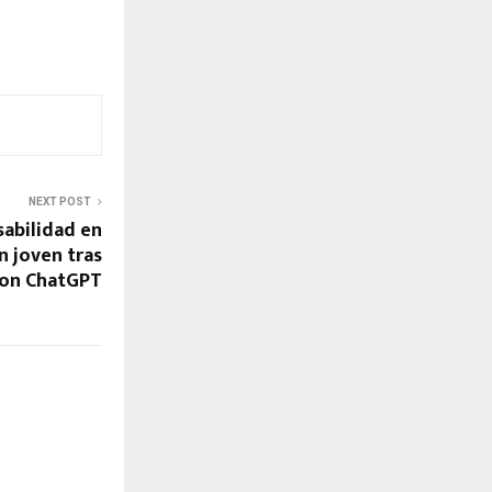
NEXT POST
abilidad en
n joven tras
con ChatGPT