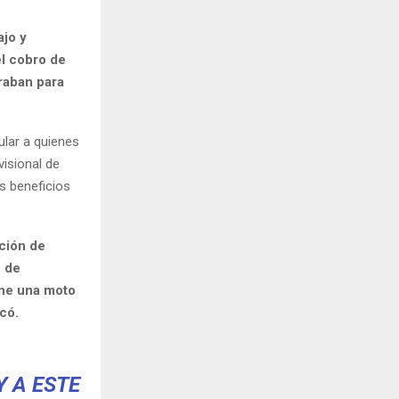
ajo y
el cobro de
raban para
lar a quienes
visional de
s beneficios
ción de
n de
ene una moto
có.
Y A ESTE