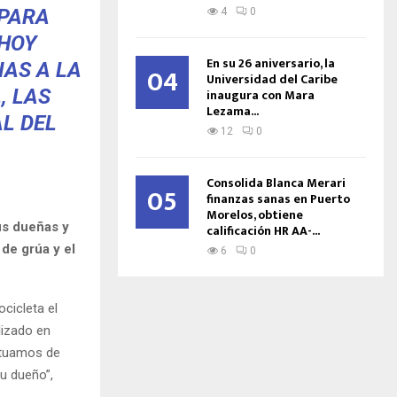
 PARA
4
0
 HOY
En su 26 aniversario, la
AS A LA
04
Universidad del Caribe
, LAS
inaugura con Mara
Lezama...
AL DEL
12
0
Consolida Blanca Merari
05
finanzas sanas en Puerto
Morelos, obtiene
us dueñas y
calificación HR AA-...
de grúa y el
6
0
cicleta el
lizado en
ctuamos de
u dueño”,