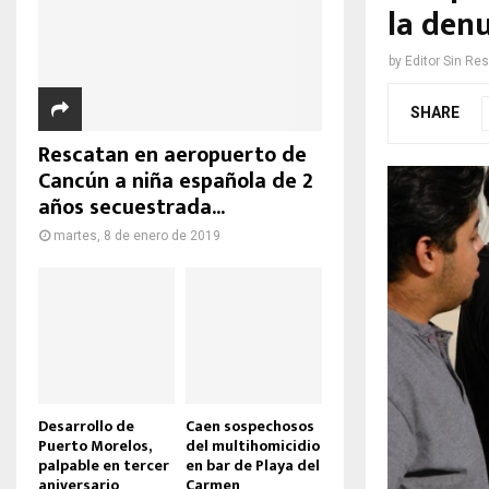
la den
by
Editor Sin Re
SHARE
Rescatan en aeropuerto de
Cancún a niña española de 2
años secuestrada...
martes, 8 de enero de 2019
Desarrollo de
Caen sospechosos
Puerto Morelos,
del multihomicidio
palpable en tercer
en bar de Playa del
aniversario
Carmen