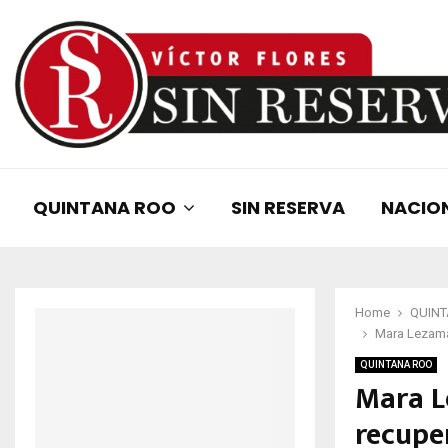
QUINTANA ROO
SIN RESERVA
NACIO
Home
QUIN
Mara Lezama 
QUINTANA ROO
Mara L
recuper