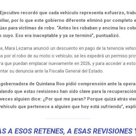
l Ejecutivo recordó que cada vehículo representa esfuerzo, trab
miliar, por lo que este gobierno diferente eliminó por completo 
rúas para víctimas de robo. “Antes les robaban y encima les cob
o suyo. Eso era inaceptable y ya se terminó”, puntualizó.
e, Mara Lezama anunció un descuento en pago de la tenencia vehicu
s por el robo de su moto o vehículo; se les expedirá un permiso pro
ara que puedan emplacar nuevamente en 2026, y para acceder a esto
tar su denuncia ante la Fiscalía General del Estado.
 gobernadora de Quintana Roo pidió comprensión ante la opera
alando que estas revisiones han sido clave para la recuperació
 veces alguien dice: ¿Por qué me paran? Porque quizá atrás vi
vehículo que pertenece a alguien que hoy está sufriendo”, expli
S A ESOS RETENES, A ESAS REVISIONES 