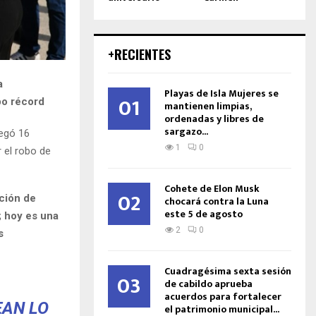
+RECIENTES
a
Playas de Isla Mujeres se
01
po récord
mantienen limpias,
ordenadas y libres de
sargazo...
regó 16
1
0
 el robo de
Cohete de Elon Musk
02
ción de
chocará contra la Luna
este 5 de agosto
; hoy es una
2
0
s
Cuadragésima sexta sesión
03
de cabildo aprueba
acuerdos para fortalecer
EAN LO
el patrimonio municipal...