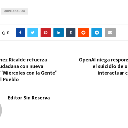
QUINTANAROO
0
ez Ricalde refuerza
OpenAI niega respons
iudadana con nueva
el suicidio de u
 “Miércoles con la Gente”
interactuar 
el Pueblo
Editor Sin Reserva