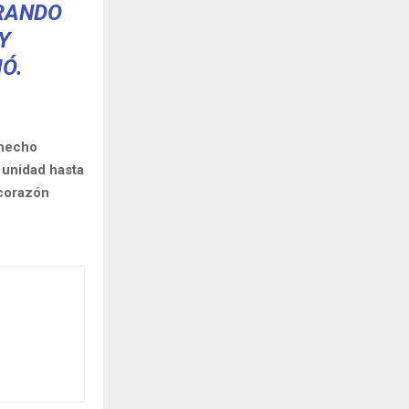
ERANDO
Y
Ó.
 hecho
 unidad hasta
 corazón