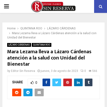
PRIMARY
MENU
Home
QUINTANA ROO
LÁZARO CÁRDENAS
Mara Lezama lleva a Lázaro Cárdenas atención a la salud con
Unidad del Bienestar
LÁZARO CÁRDENAS
QUINTANA ROO
Mara Lezama lleva a Lázaro Cárdenas
atención a la salud con Unidad del
Bienestar
by
Editor Sin Reserva
jueves, 3 de agosto de 2023
0
566
SHARE
0