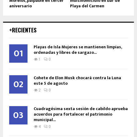
Morelos, palpable en tercer
multihomicidio en bar de
aniversario
Playa del Carmen
+RECIENTES
Playas de Isla Mujeres se mantienen limpias,
01
ordenadas y libres de sargazo...
1
0
Cohete de Elon Musk chocará contra la Luna
02
este 5 de agosto
2
0
Cuadragésima sexta sesión de cabildo aprueba
03
acuerdos para fortalecer el patrimonio
municipal...
4
0