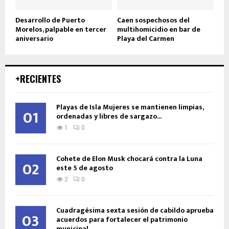
Desarrollo de Puerto
Caen sospechosos del
Morelos, palpable en tercer
multihomicidio en bar de
aniversario
Playa del Carmen
+RECIENTES
Playas de Isla Mujeres se mantienen limpias,
01
ordenadas y libres de sargazo...
1
0
Cohete de Elon Musk chocará contra la Luna
02
este 5 de agosto
2
0
Cuadragésima sexta sesión de cabildo aprueba
03
acuerdos para fortalecer el patrimonio
municipal...