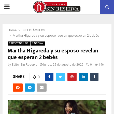
PRIMARY
MENU
Home
ESPECTÁCULOS
Martha Higareda y su esposo revelan que esperan 2 bebés
ESPECTÁCULOS
NACIONAL
Martha Higareda y su esposo revelan
que esperan 2 bebés
by
Editor Sin Reserva
lunes, 25 de agosto de 2025
0
146
SHARE
0