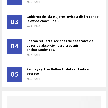
6
0
Gobierno de Isla Mujeres invita a disfrutar de
03
la exposición “Luz a...
8
0
Chacón refuerza acciones de desazolve de
04
pozos de absorción para prevenir
encharcamientos...
7
0
Zendaya y Tom Holland celebran boda en
05
secreto
5
0