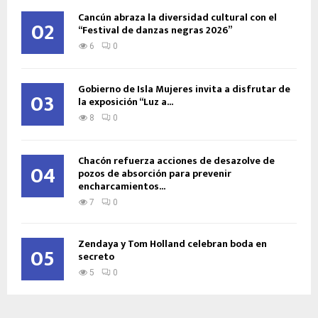
Cancún abraza la diversidad cultural con el
02
“Festival de danzas negras 2026”
6
0
Gobierno de Isla Mujeres invita a disfrutar de
03
la exposición “Luz a...
8
0
Chacón refuerza acciones de desazolve de
04
pozos de absorción para prevenir
encharcamientos...
7
0
Zendaya y Tom Holland celebran boda en
05
secreto
5
0